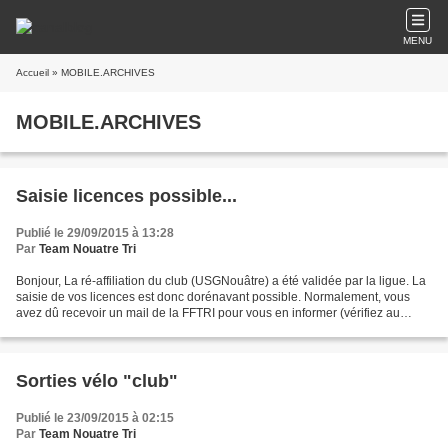
MENU
Accueil
» MOBILE.ARCHIVES
MOBILE.ARCHIVES
Saisie licences possible...
Publié le 29/09/2015 à 13:28
Par
Team Nouatre Tri
Bonjour, La ré-affiliation du club (USGNouâtre) a été validée par la ligue. La
saisie de vos licences est donc dorénavant possible. Normalement, vous
avez dû recevoir un mail de la FFTRI pour vous en informer (vérifiez au
besoin dans vos spams ou indésirables...)....
Sorties vélo "club"
Publié le 23/09/2015 à 02:15
Par
Team Nouatre Tri