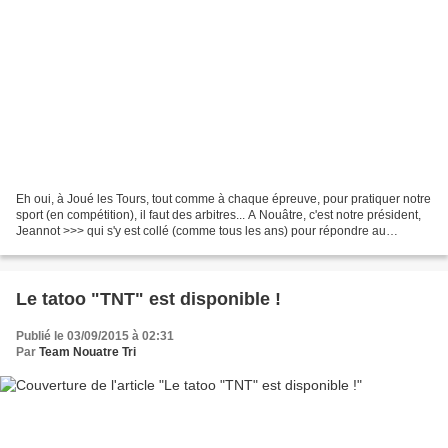
Eh oui, à Joué les Tours, tout comme à chaque épreuve, pour pratiquer notre
sport (en compétition), il faut des arbitres... A Nouâtre, c'est notre président,
Jeannot >>> qui s'y est collé (comme tous les ans) pour répondre au
"exigences" de la fédération....
Le tatoo "TNT" est disponible !
Publié le 03/09/2015 à 02:31
Par
Team Nouatre Tri