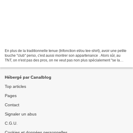
En plus de la traditionnelle tenue (trifonction et/ou tee-shirt), avoir une petite
touche "club" perso, c'est aussi montrer son appartenance . Alors sûr, au
TNT, on n'est pas des pros, on ne veut pas non plus spécialement "se la
jouer" , pour autant,...
Hébergé par Canalblog
Top articles
Pages
Contact
Signaler un abus
C.G.U.
Cookies et données personnelles