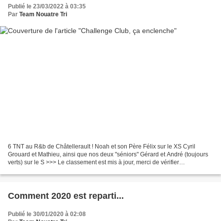
Publié le 23/03/2022 à 03:35
Par
Team Nouatre Tri
6 TNT au R&b de Châtellerault ! Noah et son Père Félix sur le XS Cyril
Grouard et Mathieu, ainsi que nos deux "séniors" Gérard et André (toujours
verts) sur le S >>> Le classement est mis à jour, merci de vérifier
d'éventuelles coquilles ou oublis. >>>...
Comment 2020 est reparti...
Publié le 30/01/2020 à 02:08