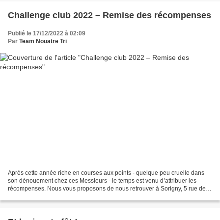
Challenge club 2022 – Remise des récompenses
Publié le 17/12/2022 à 02:09
Par
Team Nouatre Tri
Après cette année riche en courses aux points - quelque peu cruelle dans
son dénouement chez ces Messieurs - le temps est venu d’attribuer les
récompenses. Nous vous proposons de nous retrouver à Sorigny, 5 rue de
Genevray, chez notre ami Fabrice Pion,...