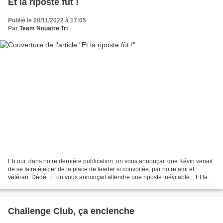
Et la riposte fût !
Publié le 28/11/2022 à 17:05
Par
Team Nouatre Tri
Eh oui, dans notre dernière publication, on vous annonçait que Kévin venait
de se faire éjecter de la place de leader si convoitée, par notre ami et
vétéran, Dédé. Et on vous annonçait attendre une riposte inévitable... Et la
riposte fût, elle eut bien...
Challenge Club, ça enclenche