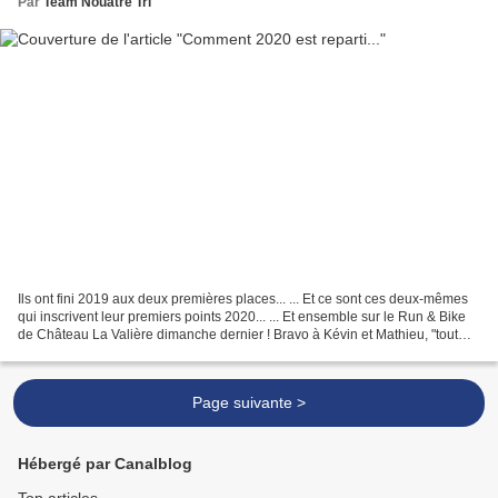
Par
Team Nouatre Tri
Ils ont fini 2019 aux deux premières places... ... Et ce sont ces deux-mêmes
qui inscrivent leur premiers points 2020... ... Et ensemble sur le Run & Bike
de Château La Valière dimanche dernier ! Bravo à Kévin et Mathieu, "tout
sourire" en arborant les...
Page suivante >
Hébergé par Canalblog