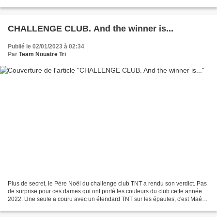
belle journée de faite !...
CHALLENGE CLUB. And the winner is...
Publié le 02/01/2023 à 02:34
Par
Team Nouatre Tri
Plus de secret, le Père Noël du challenge club TNT a rendu son verdict. Pas
de surprise pour ces dames qui ont porté les couleurs du club cette année
2022. Une seule a couru avec un étendard TNT sur les épaules, c'est Maéva
Soubise, en relai dans la partie...