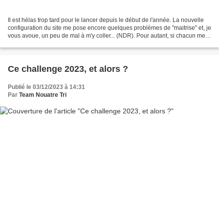
Il est hélas trop tard pour le lancer depuis le début de l'année. La nouvelle
configuration du site me pose encore quelques problèmes de "maitrise" et, je
vous avoue, un peu de mal à m'y coller... (NDR). Pour autant, si chacun me
fait parvenir son classement...
Ce challenge 2023, et alors ?
Publié le 03/12/2023 à 14:31
Par
Team Nouatre Tri