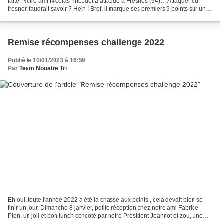
faite. Notre ami Nicolas Théodet a attaqué à Fresnes (94)… Attaquer ou
fresner, faudrait savoir ? Hein ! Bref, il marque ses premiers 9 points sur un
XS, car ayant largement...
Remise récompenses challenge 2022
Publié le 10/01/2023 à 16:59
Par
Team Nouatre Tri
Eh oui, toute l'année 2022 a été la chasse aux points , cela devait bien se
finir un jour. Dimanche 8 janvier, petite réception chez notre ami Fabrice
Pion, un joli et bon lunch concoté par notre Président Jeannot et zou, une