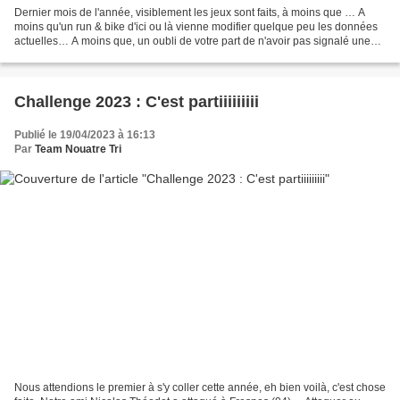
Dernier mois de l'année, visiblement les jeux sont faits, à moins que … A
moins qu'un run & bike d'ici ou là vienne modifier quelque peu les données
actuelles… A moins que, un oubli de votre part de n'avoir pas signalé une
épreuve… Alors, si c'est le...
Challenge 2023 : C'est partiiiiiiiii
Publié le 19/04/2023 à 16:13
Par
Team Nouatre Tri
Nous attendions le premier à s'y coller cette année, eh bien voilà, c'est chose