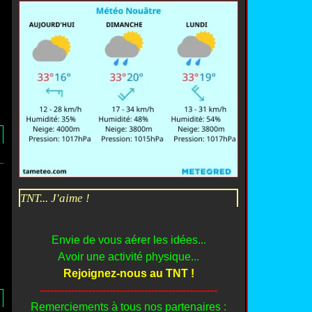
l
TNT... J'aime !
Envie de vous aérer les idées...
Avoir une activité physique...
Rejoignez-nous au TNT !
---------------------------------------------------
Remerciements à tous nos partenaires :