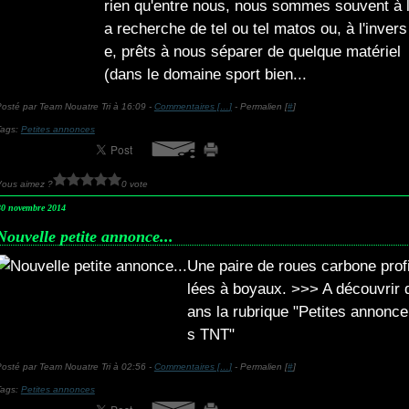
rien qu'entre nous, nous sommes souvent à 
a recherche de tel ou tel matos ou, à l'invers
e, prêts à nous séparer de quelque matériel
(dans le domaine sport bien...
osté par Team Nouatre Tri à 16:09 -
Commentaires [
…
]
- Permalien [
#
]
Tags:
Petites annonces
Vous aimez ?
0 vote
30 novembre 2014
Nouvelle petite annonce...
Une paire de roues carbone prof
lées à boyaux. >>> A découvrir 
ans la rubrique "Petites annonce
s TNT"
osté par Team Nouatre Tri à 02:56 -
Commentaires [
…
]
- Permalien [
#
]
Tags:
Petites annonces