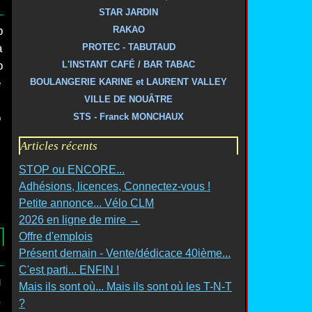
STAR JARDIN
p
RAKAO
a
PROTEC - TABUTAUD
p
L'INSTANT CAFÉ / BAR TABAC
e
BOULANGERIE KARINE et LAURENT VALLEY
VILLE DE NOUÂTRE
o
STS - Franck MONCHAUX
Articles récents
STOP ou ENCORE...
Adhésions, licences, Connectez-vous !
Petite annonce... Vélo CLM
2026 en ligne de mire →
Offre d'emplois
Présent demain - Vente/dédicace 40ième...
C'est parti... ENFIN !
u
Mais ils sont où... Mais ils sont où les T-N-T
,
?