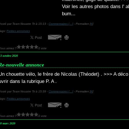
Voir les autres photos dans l' a
bum...
osté par Team Nouatre Tri à 15:13 -
Commentaires [
…
]
- Permalien [
#
]
Tags:
Petites annonces
Vous aimez ?
0 vote
13 octobre 2020
Re-nouvelle annonce
Un chouette vélo, le frère de Nicolas (Théodet) . >>> A déco
uvrir dans la rubrique P. A .
osté par Team Nouatre Tri à 15:39 -
Commentaires [
…
]
- Permalien [
#
]
Tags:
Petites annonces
Vous aimez ?
0 vote
30 mars 2020