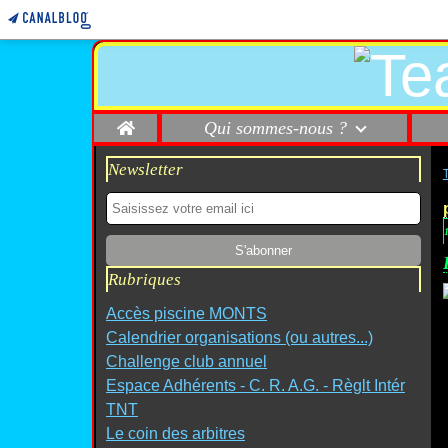
Home
Qui sommes-nous ?
Newsletter
Rubriques
Accès piscine MONTS
Calendrier organisations (ou autres...)
Challenge club annuel
Espace Adhérents - C. R. A.G. - Règlt Intér
TNT
Le coin des arbitres