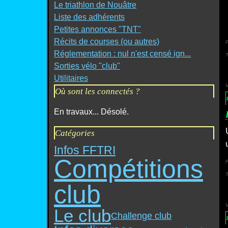
Le triathlon de Nouâtre
Liste des adhérents
Petites annonces "TNT"
Récits de courses (ou autres)
P
Réglementation : nul n'est censé ign...
Sorties vélo "club"
Utilitaires
Où sont les connectés ?
En travaux... Désolé.
Catégories
Infos FFTRI
Compétitions
P
club
Le club
Challenge club