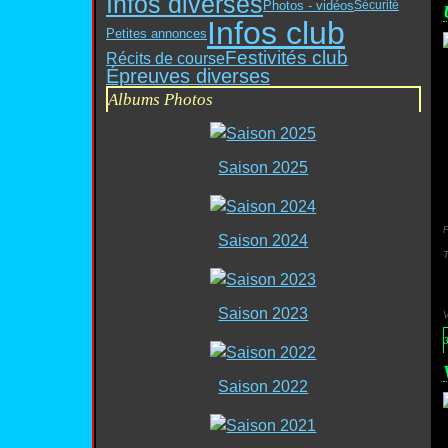
Infos diverses
Photos - vidéos
Sécurité
Infos club
Petites annonces
Festivités club
Récits de course
Épreuves diverses
Albums Photos
Saison 2025
P
Saison 2024
Saison 2023
Saison 2022