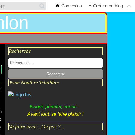
Connexion
+
Créer mon blog
Recherche
Team Nouâtre Triathlon
c
Nager, pédaler, courir...
u
Avant tout, se faire plaisir !
c
s
Va faire beau... Ou pas ?...
>