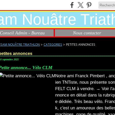
Conseil Admin - Bureau
Nous contacter
TEAM NOUÂTRE TRIATHLON
>
CATEGORIES
>
PETITES ANNONCES
petites annonces
10 septembre 2025
Petite annonce... Vélo CLM
Notre ami Franck Pimbert , an
ien TNTiste, nous présente son
FELT CLM à vendre. → Voir l'a
nnonce en détail dans la rubriq
e dédiée. Très beau vélo. Fran
k, c'est un amoureux des belle
machines, gage de qualité. >>