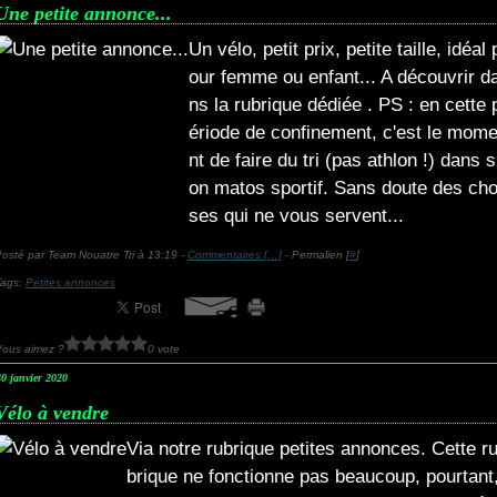
Une petite annonce...
Un vélo, petit prix, petite taille, idéal 
our femme ou enfant... A découvrir d
ns la rubrique dédiée . PS : en cette 
ériode de confinement, c'est le mom
nt de faire du tri (pas athlon !) dans s
on matos sportif. Sans doute des ch
ses qui ne vous servent...
osté par Team Nouatre Tri à 13:19 -
Commentaires [
…
]
- Permalien [
#
]
Tags:
Petites annonces
Vous aimez ?
0 vote
30 janvier 2020
Vélo à vendre
Via notre rubrique petites annonces. Cette r
brique ne fonctionne pas beaucoup, pourtant