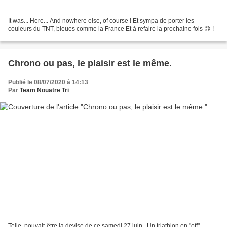
It was... Here... And nowhere else, of course ! Et sympa de porter les
couleurs du TNT, bleues comme la France Et à refaire la prochaine fois 😉 !
Chrono ou pas, le plaisir est le même.
Publié le 08/07/2020 à 14:13
Par
Team Nouatre Tri
Telle, pouvait-être la devise de ce samedi 27 juin . Un triathlon en "off",