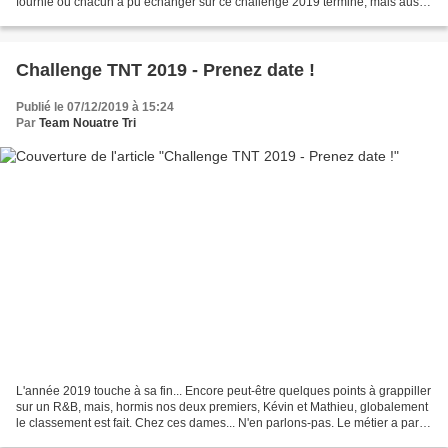
fournie où chacun a pu échanger sur ce challenge 2019 terminé, mais aussi,
sur celui à venir et, notamment,...
Challenge TNT 2019 - Prenez date !
Publié le 07/12/2019 à 15:24
Par
Team Nouatre Tri
L'année 2019 touche à sa fin... Encore peut-être quelques points à grappiller
sur un R&B, mais, hormis nos deux premiers, Kévin et Mathieu, globalement
le classement est fait. Chez ces dames... N'en parlons-pas. Le métier a parlé
de lui-même... ! Cette...