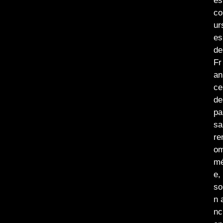
es
co
ur
es
de
Fr
an
ce
de
pa
sa
re
o
m
e,
so
n 
nc