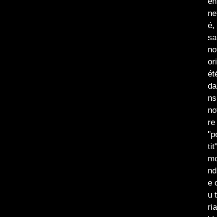
en
ne
é,
sa
no
or
ét
da
ns
no
re
"p
tit
m
nd
e 
u 
ria