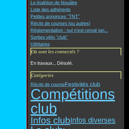
Le triathlon de Nouâtre
Liste des adhérents
Petites annonces "TNT"
Récits de courses (ou autres)
Réglementation : nul n'est censé ign...
Sorties vélo "club"
Utilitaires
Où sont les connectés ?
En travaux... Désolé.
Catégories
Festivités club
Récits de course
Compétitions
club
Infos club
Infos diverses