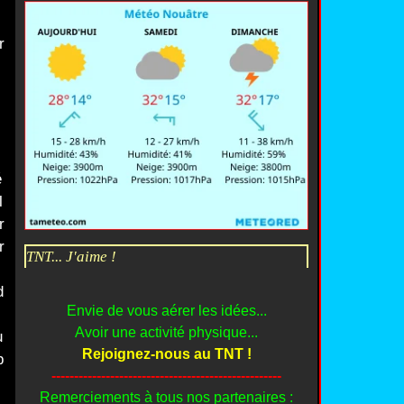
r
é
l
r
r
TNT... J'aime !
d
Envie de vous aérer les idées...
Avoir une activité physique...
u
Rejoignez-nous au TNT !
b
---------------------------------------------------
Remerciements à tous nos partenaires :