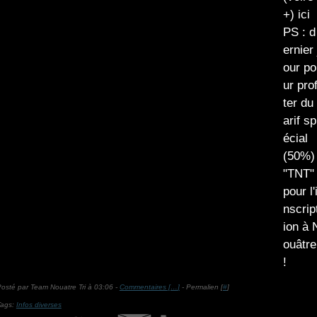
+) ici
PS : d
ernier 
our po
ur prof
ter du 
arif sp
écial
(50%)
"TNT"
pour l'
nscrip
ion à 
ouâtre
!
osté par Team Nouatre Tri à 03:06 -
Commentaires [
…
]
- Permalien [
#
]
Tags:
Infos diverses