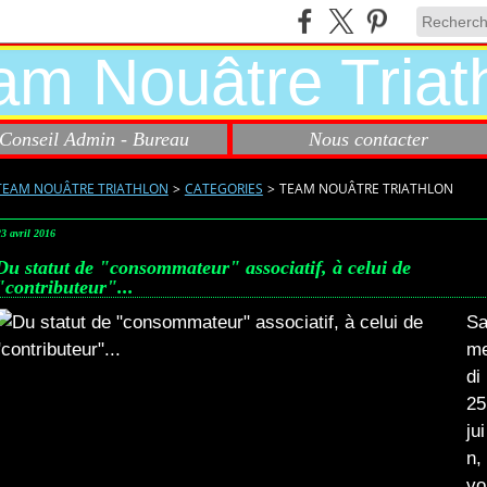
Conseil Admin - Bureau
Nous contacter
TEAM NOUÂTRE TRIATHLON
>
CATEGORIES
>
TEAM NOUÂTRE TRIATHLON
23 avril 2016
Du statut de "consommateur" associatif, à celui de
"contributeur"...
S
m
di
25
jui
n,
vo