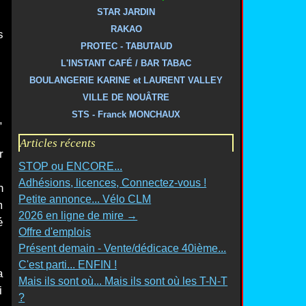
STAR JARDIN
RAKAO
s
PROTEC - TABUTAUD
L'INSTANT CAFÉ / BAR TABAC
BOULANGERIE KARINE et LAURENT VALLEY
VILLE DE NOUÂTRE
STS - Franck MONCHAUX
,
Articles récents
r
STOP ou ENCORE...
Adhésions, licences, Connectez-vous !
n
Petite annonce... Vélo CLM
m
2026 en ligne de mire →
é
Offre d'emplois
Présent demain - Vente/dédicace 40ième...
C'est parti... ENFIN !
a
Mais ils sont où... Mais ils sont où les T-N-T
i
?