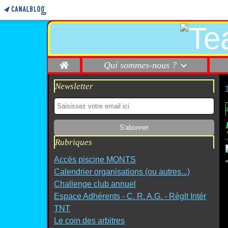
Home
Qui sommes-nous ?
Newsletter
Rubriques
Accès piscine MONTS
Calendrier organisations (ou autres...)
Challenge club annuel
Espace Adhérents - C. R. A.G. - Règlt Intér
TNT
Le coin des arbitres