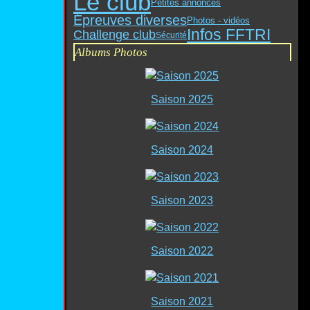
Le club
Petites annonces
Épreuves diverses
Photos - vidéos
Infos FFTRI
Challenge club
Sécurité
Albums Photos
Saison 2025
Saison 2024
Saison 2023
Saison 2022
Saison 2021