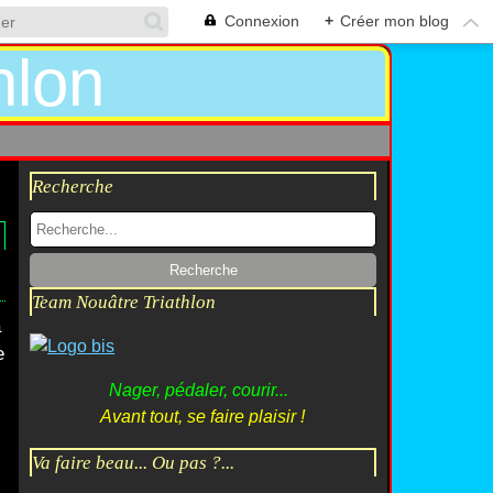
Connexion
+
Créer mon blog
Recherche
Team Nouâtre Triathlon
a
e
Nager, pédaler, courir...
Avant tout, se faire plaisir !
Va faire beau... Ou pas ?...