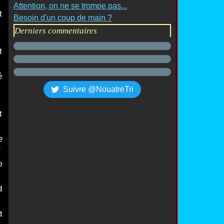
Attention, on ne se trompe pas...
t
Besoin d'un coup de main ?
Derniers commentaires
t
i
é
Suivre @NouatreTri
t
e
"
o
d
t
t