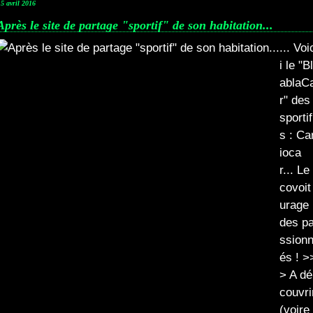
15 avril 2016
Après le site de partage "sportif" de son habitation...
... Voi
i le "Bl
ablaC
r" des
sportif
s : Ca
ioca
r... Le
covoit
urage
des p
ssion
és ! >
> A dé
couvri
(voire