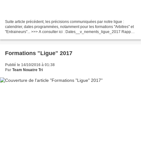
Suite article précédent, les précisions communiquées par notre ligue :
calendrier, dates programmées, notamment pour les formations "Arbitres" et
"Entraineurs"... >>> A consulter ici : Dates__v_nements_ligue_2017 Rappel :
notez la date de notre AG, le...
Formations "Ligue" 2017
Publié le 14/10/2016 à 01:38
Par
Team Nouatre Tri