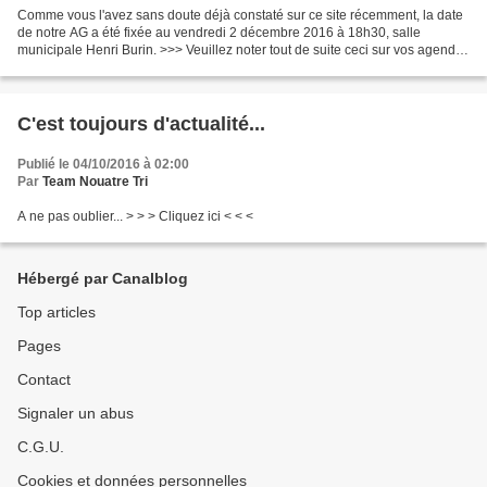
Comme vous l'avez sans doute déjà constaté sur ce site récemment, la date
de notre AG a été fixée au vendredi 2 décembre 2016 à 18h30, salle
municipale Henri Burin. >>> Veuillez noter tout de suite ceci sur vos agendas
afin de ne pas l'oublier . Ce sera...
C'est toujours d'actualité...
Publié le 04/10/2016 à 02:00
Par
Team Nouatre Tri
A ne pas oublier... > > > Cliquez ici < < <
Hébergé par Canalblog
Top articles
Pages
Contact
Signaler un abus
C.G.U.
Cookies et données personnelles