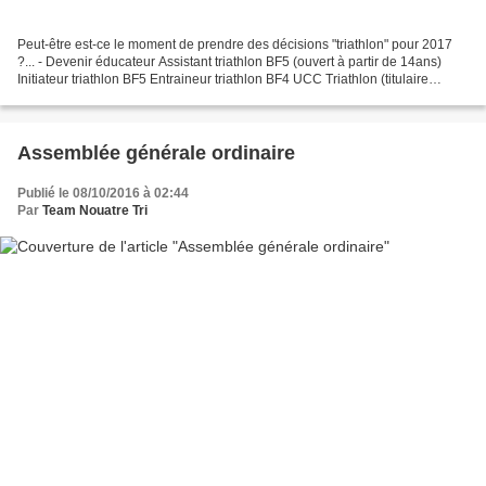
Peut-être est-ce le moment de prendre des décisions "triathlon" pour 2017
?... - Devenir éducateur Assistant triathlon BF5 (ouvert à partir de 14ans)
Initiateur triathlon BF5 Entraineur triathlon BF4 UCC Triathlon (titulaire
BPJEPS AAN / APT / AC) - Devenir...
Assemblée générale ordinaire
Publié le 08/10/2016 à 02:44
Par
Team Nouatre Tri