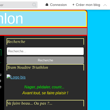
Connexion
+
Créer mon blog
Recherche
Team Nouâtre Triathlon
u
o
e
Nager, pédaler, courir...
Avant tout, se faire plaisir !
Va faire beau... Ou pas ?...