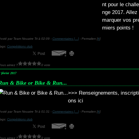
nt pour le challe
nge 2017. Allez
marquer vos pr
miers points !
osté par Team Nouatre Tri à 02:09 -
Commentaires [
…
]
- Permalien [
#
]
Tags:
Compétitions club
Vous aimez ?
0 vote
 février 2017
Run & Bike or Bike & Run...
>>> Renseignements, inscripti
ons ici
osté par Team Nouatre Tri à 01:31 -
Commentaires [
…
]
- Permalien [
#
]
Tags:
Compétitions club
Vous aimez ?
0 vote