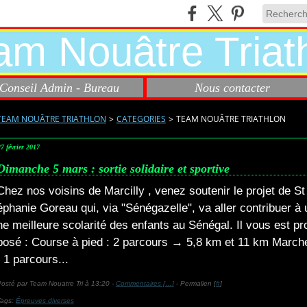
Conseil Admin - Bureau
Nous contacter
TEAM NOUÂTRE TRIATHLON
>
CATEGORIES
>
TEAM NOUÂTRE TRIATHLON
7 février 2017
Dimanche 5 mars : sortie solidaire et sportive
Chez nos voisins de Marcilly , venez soutenir le projet de St
éphanie Goreau qui, via "Sénégazelle", va aller contribuer à 
ne meilleure scolarité des enfants au Sénégal. Il vous est pr
posé : Course à pied : 2 parcours → 5,8 km et 11 km March
: 1 parcours...
osté par Team Nouatre Tri à 13:20 -
Commentaires [
…
]
- Permalien [
#
]
Tags:
Épreuves diverses