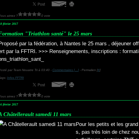
Vous aimez ?
0 vote
8 février 2017
Formation "Triathlon santé" le 25 mars
Proposé par la fédération, à Nantes le 25 mars , déjeuner off
ert par la FFTRI. >>> Renseignements, inscriptions : formati
ons_triathlon_sant_
osté par Team Nouatre Tri à 03:40 -
Commentaires [
…
]
- Permalien [
#
]
Tags:
Infos FFTRI
Vous aimez ?
0 vote
6 février 2017
A Châtellerault samedi 11 mars
Pour les petits et les grand
s, pas très loin de chez no