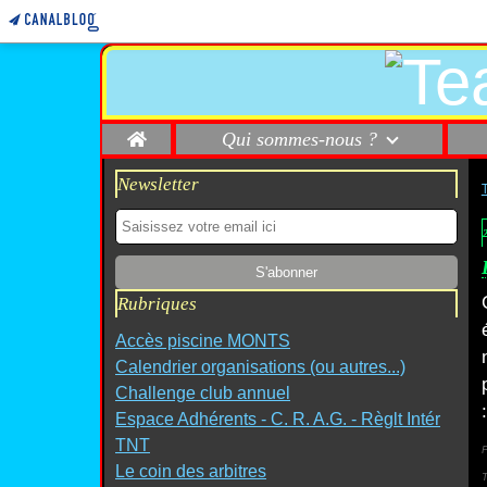
Home
Qui sommes-nous ?
Newsletter
2
Rubriques
Accès piscine MONTS
Calendrier organisations (ou autres...)
Challenge club annuel
Espace Adhérents - C. R. A.G. - Règlt Intér
TNT
P
Le coin des arbitres