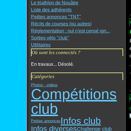
Le triathlon de Nouâtre
Liste des adhérents
Petites annonces "TNT"
1
Récits de courses (ou autres)
Réglementation : nul n'est censé ign...
Sorties vélo "club"
Utilitaires
Où sont les connectés ?
En travaux... Désolé.
P
Catégories
Photos - vidéos
Compétitions
1
club
Infos club
Petites annonces
Infos diverses
Challenge club