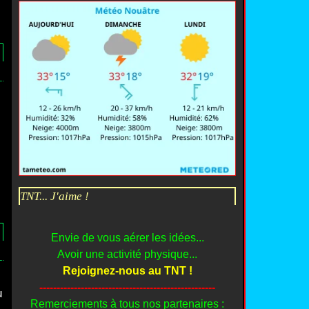
TNT... J'aime !
Envie de vous aérer les idées...
Avoir une activité physique...
Rejoignez-nous au TNT !
---------------------------------------------------
u
Remerciements à tous nos partenaires :