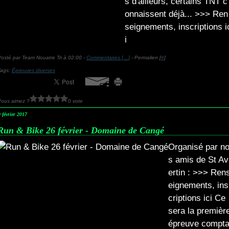
s d'ailleurs, certains TNT c
onnaissent déjà... >>> Ren
seignements, inscriptions i
i
osté par Team Nouatre Tri à 02:00 -
Commentaires [
…
]
- Permalien [
#
]
Tags:
Épreuves diverses
Vous aimez ?
0 vote
 février 2017
Run & Bike 26 février - Domaine de Cangé
Organisé par n
s amis de St Av
ertin : >>> Ren
eignements, ins
criptions ici Ce
sera la premièr
épreuve compt