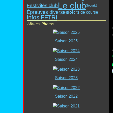
Le club
Festivités club
Sécurité
Épreuves diverses
Récits de course
Infos FFTRI
Albums Photos
P
Saison 2025
9
Saison 2024
Saison 2023
Saison 2022