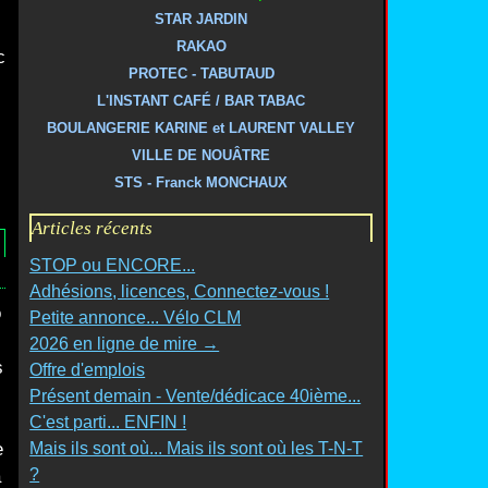
STAR JARDIN
RAKAO
c
PROTEC - TABUTAUD
L'INSTANT CAFÉ / BAR TABAC
BOULANGERIE KARINE et LAURENT VALLEY
VILLE DE NOUÂTRE
STS - Franck MONCHAUX
Articles récents
STOP ou ENCORE...
Adhésions, licences, Connectez-vous !
o
Petite annonce... Vélo CLM
2026 en ligne de mire →
s
Offre d'emplois
Présent demain - Vente/dédicace 40ième...
C'est parti... ENFIN !
e
Mais ils sont où... Mais ils sont où les T-N-T
?
a