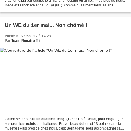
triathlon CLM par équipe le dimanche . Quand on aime... Plus près de nous,
Dédé et Franck étaient à St Cyr (86 ), comme quasiment tous les ans.
Prestation habituelle sur ce terrain...
Un WE du 1er mai... Non chômé !
Publié le 02/05/2017 à 14:23
Par
Team Nouatre Tri
Gatien se lance sur un duathlon "long" (12/90/10) à Douai, pour engranger
ses premiers points au challenge. Bravo, beau début, et 13 points dans la
musette ! Plus près de chez nous, c'est Bernadette, pour accompagner sa