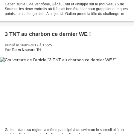
Gatien sur le L de Vendôme, Dédé, Cyril et Philippe sur le (nouveau) S de
Saumur, les deux endroits où il faisait bon être hier pour grappiller quelques
points au challenge club. A ce jeu là, Gatien prend la tête du challenge, mais
d'un tout petit point...
3 TNT au charbon ce dernier WE !
Publié le 16/05/2017 à 15:25
Par
Team Nouatre Tri
Gatien , dans sa région, a même participé à un swimrun le samedi et à un