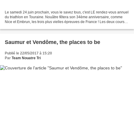
Le samedi 24 juin prochain, vous le savez tous, c'est LE rendez-vous annuel
du triathlon en Touraine. Nouâtre fêtera son 34ème anniversaire, comme
Nice et Embrun, les trois plus vielles épreuves de France ! Les deux courses
vont afficher "complet", sold...
Saumur et Vendôme, the places to be
Publié le 22/05/2017 à 15:20
Par
Team Nouatre Tri