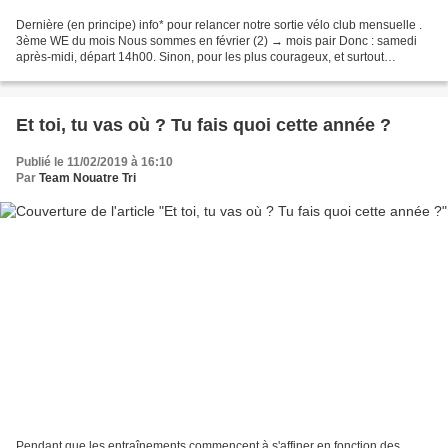
Dernière (en principe) info* pour relancer notre sortie vélo club mensuelle .
3ème WE du mois Nous sommes en février (2) → mois pair Donc : samedi
après-midi, départ 14h00. Sinon, pour les plus courageux, et surtout
"locaux", rien ne vous empêche d'aller...
Et toi, tu vas où ? Tu fais quoi cette année ?
Publié le 11/02/2019 à 16:10
Par
Team Nouatre Tri
Pendant que les entraînements commencent à s'affiner en fonction des