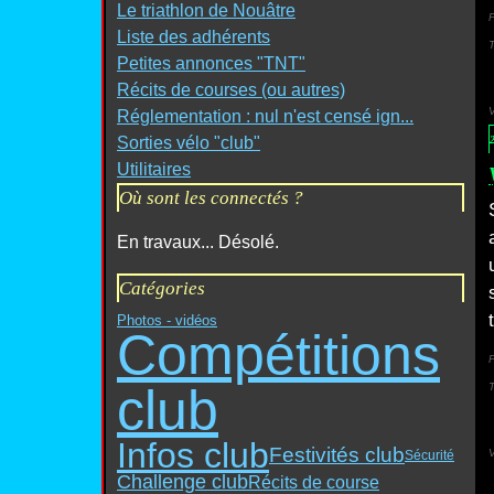
Le triathlon de Nouâtre
P
Liste des adhérents
Petites annonces "TNT"
Récits de courses (ou autres)
Réglementation : nul n'est censé ign...
Sorties vélo "club"
Utilitaires
Où sont les connectés ?
En travaux... Désolé.
Catégories
Photos - vidéos
Compétitions
P
club
Infos club
Festivités club
Sécurité
Challenge club
Récits de course