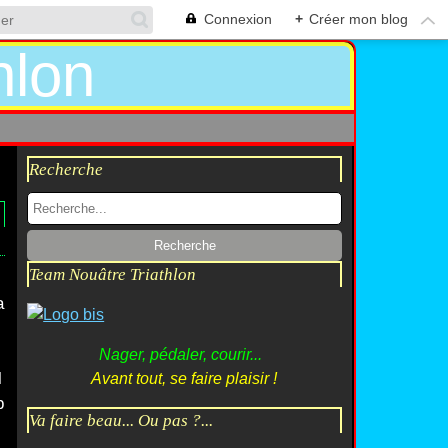
Connexion
+
Créer mon blog
Recherche
Team Nouâtre Triathlon
a
Nager, pédaler, courir...
l
Avant tout, se faire plaisir !
p
Va faire beau... Ou pas ?...