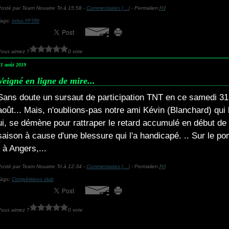
osté par Team Nouatre Tri à 15:58 -
Commentaires [
…
]
- Permalien [
#
]
Tags:
Infos FFTRI
Vous aimez ?
0 vote
21 août 2019
Veigné en ligne de mire...
Sans doute un sursaut de participation TNT en ce samedi 31
août... Mais, n'oublions-pas notre ami Kévin (Blanchard) qui 
ui, se démène pour rattraper le retard accumulé en début de
saison à cause d'une blessure qui l'a handicapé. .. Sur le po
t à Angers,...
osté par Team Nouatre Tri à 12:34 -
Commentaires [
…
]
- Permalien [
#
]
Tags:
Compétitions club
Vous aimez ?
0 vote