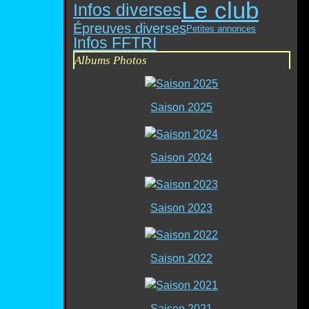
Le club
Infos diverses
Épreuves diverses
Petites annonces
Infos FFTRI
Albums Photos
Saison 2025
Saison 2024
Saison 2023
Saison 2022
Saison 2021