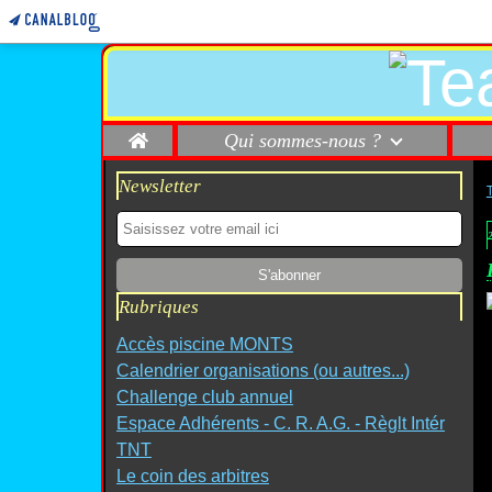
Home
Qui sommes-nous ?
Newsletter
Rubriques
Accès piscine MONTS
Calendrier organisations (ou autres...)
Challenge club annuel
Espace Adhérents - C. R. A.G. - Règlt Intér
TNT
Le coin des arbitres