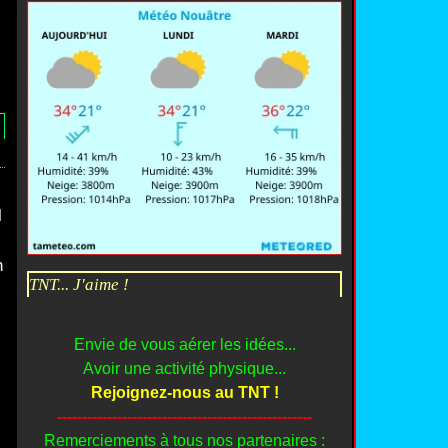
l
n
TNT... J'aime !
Envie de vous aérer les idées...
Avoir une activité physique...
Rejoignez-nous au TNT !
---------------------------------------------------
Remerciements à tous nos partenaires :