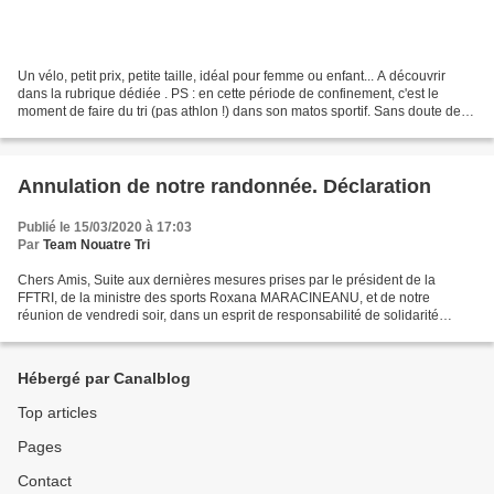
Un vélo, petit prix, petite taille, idéal pour femme ou enfant... A découvrir
dans la rubrique dédiée . PS : en cette période de confinement, c'est le
moment de faire du tri (pas athlon !) dans son matos sportif. Sans doute des
choses qui ne vous servent...
Annulation de notre randonnée. Déclaration
Publié le 15/03/2020 à 17:03
Par
Team Nouatre Tri
Chers Amis, Suite aux dernières mesures prises par le président de la
FFTRI, de la ministre des sports Roxana MARACINEANU, et de notre
réunion de vendredi soir, dans un esprit de responsabilité de solidarité
Nationale et régionale, c'est avec regret que...
Hébergé par Canalblog
Top articles
Pages
Contact