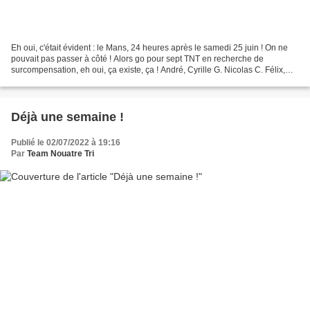
Eh oui, c'était évident : le Mans, 24 heures après le samedi 25 juin ! On ne
pouvait pas passer à côté ! Alors go pour sept TNT en recherche de
surcompensation, eh oui, ça existe, ça ! André, Cyrille G. Nicolas C. Félix,
Cyril G. Mathieu et Noah sur le...
Déjà une semaine !
Publié le 02/07/2022 à 19:16
Par
Team Nouatre Tri