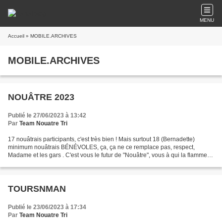
MENU
Accueil
» MOBILE.ARCHIVES
MOBILE.ARCHIVES
NOUÂTRE 2023
Publié le 27/06/2023 à 13:42
Par
Team Nouatre Tri
17 nouâtrais participants, c'est très bien ! Mais surtout 18 (Bernadette)
minimum nouâtrais BÉNÉVOLES, ça, ça ne ce remplace pas, respect,
Madame et les gars . C'est vous le futur de "Nouâtre", vous à qui la flamme a
été transmise et voyage si bien …...
TOURSNMAN
Publié le 23/06/2023 à 17:34
Par
Team Nouatre Tri