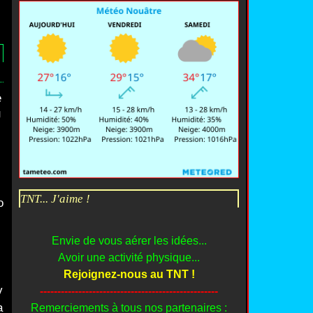
e
J
M
TNT... J'aime !
o
Envie de vous aérer les idées...
Avoir une activité physique...
Rejoignez-nous au TNT !
v
---------------------------------------------------
a
Remerciements à tous nos partenaires :