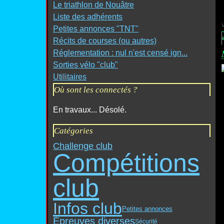
Le triathlon de Nouâtre
Liste des adhérents
Petites annonces "TNT"
6
Récits de courses (ou autres)
Réglementation : nul n'est censé ign...
Sorties vélo "club"
Utilitaires
Où sont les connectés ?
En travaux... Désolé.
Catégories
Challenge club
Compétitions
club
Infos club
Petites annonces
Épreuves diverses
Sécurité