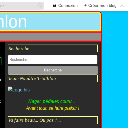
Connexion
+
Créer mon blog
Recherche
Team Nouâtre Triathlon
a
f
é
c
Nager, pédaler, courir...
Avant tout, se faire plaisir !
Va faire beau... Ou pas ?...