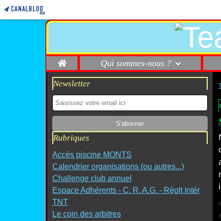
Home
Qui sommes-nous ?
Newsletter
1
Rubriques
Accès piscine MONTS
Calendrier organisations (ou autres...)
Challenge club annuel
Espace Adhérents - C. R. A.G. - Règlt Intér
TNT
P
Le coin des arbitres