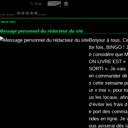
Vous aimez ?
0 vote
 février 2024
Message personnel du rédacteur du site
Bonjour à tous, C
tte fois, BINGO ! 
e considère que 
ON LIVRE EST «
SORTI ». Je vais
en commander dè
s cette semaine p
ur « moi », pour to
us les locaux, afin
d’éviter les frais d
e port des comma
ndes en ligne. Je 
ous aviserai dès l