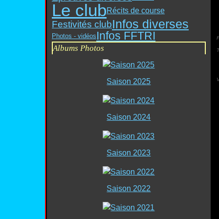
Le club
Récits de course
Infos diverses
Festivités club
Infos FFTRI
Photos - vidéos
P
Albums Photos
Saison 2025
Saison 2024
Saison 2023
Saison 2022