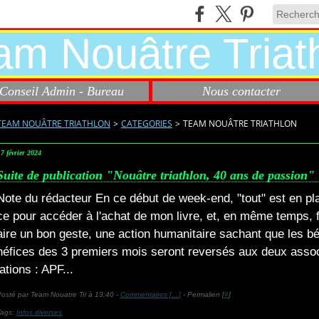
Conseil Admin - Bureau
Nous contacter
TEAM NOUÂTRE TRIATHLON
>
CATEGORIES
>
TEAM NOUÂTRE TRIATHLON
7 février 2024
Suite de publication "Nouâtre triathlon, 40 ans de passion"
Note du rédacteur En ce début de week-end, "tout" est en pl
ce pour accéder à l'achat de mon livre, et, en même temps, 
aire un bon geste, une action humanitaire sachant que les b
néfices des 3 premiers mois seront reversés aux deux asso
iations : APF...
osté par Team Nouatre Tri à 13:40 -
Commentaires [
…
]
- Permalien [
#
]
Tags:
Infos diverses