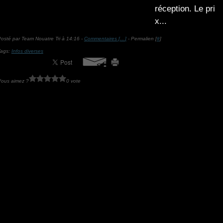
réception. Le pri
x...
osté par Team Nouatre Tri à 14:16 -
Commentaires [
…
]
- Permalien [
#
]
Tags:
Infos diverses
Vous aimez ?
0 vote