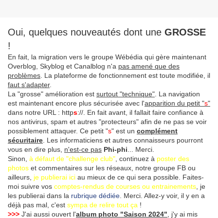
Oui, quelques nouveautés dont une
GROSSE
!
En fait, la migration vers le groupe Wébédia qui gère maintenant
Overblog, Skyblog et Canalblog n'a
pas amené que des
problèmes
. La plateforme de fonctionnement est toute modifiée, il
faut s'adapter
.
La "grosse" amélioration est
surtout "technique"
. La navigation
est maintenant encore plus sécurisée avec l'
apparition du petit "
s
"
dans notre URL : http
s
://. En fait avant, il fallait faire confiance à
nos antivirus, spam et autres "protecteurs" afin de ne pas se voir
possiblement attaquer. Ce petit "
s
" est un
complément
sécuritaire
. Les informaticiens et autres connaisseurs pourront
vous en dire plus,
n'est-ce pas
Phi-phi
... Merci.
Sinon,
à défaut de "challenge club"
, continuez à
poster des
photos
et commentaires sur les réseaux, notre groupe FB ou
ailleurs,
je publierai ici
au mieux de ce qui sera possible. Faites-
moi suivre vos
comptes-rendus de courses ou entrainements
, je
les publierai dans la
rubrique dédiée
. Merci. Allez-y voir, il y en a
déjà pas mal, c'est
sympa de relire tout ça
!
>>>
J'ai aussi ouvert l'
album photo "Saison 2024"
, j'y ai mis