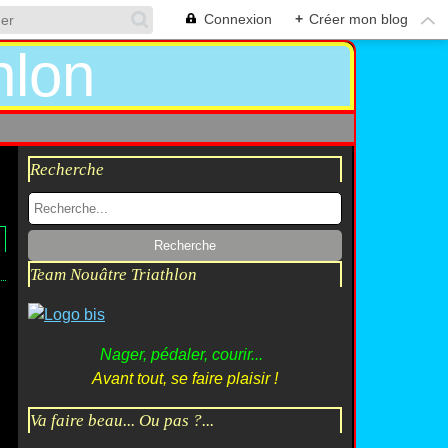
Connexion
+
Créer mon blog
Recherche
Team Nouâtre Triathlon
Nager, pédaler, courir...
Avant tout, se faire plaisir !
Va faire beau... Ou pas ?...