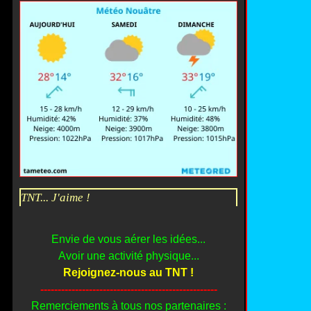
TNT... J'aime !
Envie de vous aérer les idées...
Avoir une activité physique...
Rejoignez-nous au TNT !
---------------------------------------------------
Remerciements à tous nos partenaires :