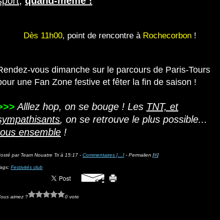
sport
,
quand-même !
Dès 11h00
, point de rencontre à
Rochecorbon
!
Rendez-vous dimanche sur le parcours de Paris-Tours
pour une Fan Zone festive et fêter la fin de saison !
>>>
Alllez hop, on se bouge ! Les
TNT, et
sympathisants
, on se retrouve le plus possible...
tous ensemble
!
osté par Team Nouatre Tri à 15:17 -
Commentaires [
…
]
- Permalien [
#
]
ags:
Festivités club
ous aimez ?
0 vote