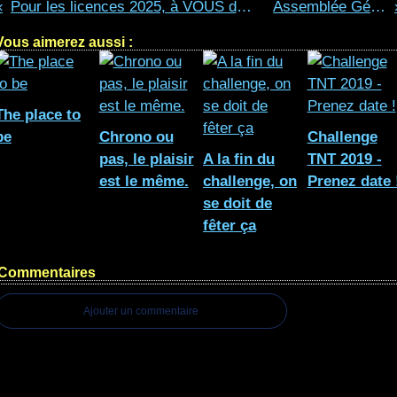
Pour les licences 2025, à VOUS de JOUER !
Assemblée Générale
Vous aimerez aussi :
The place to
be
Chrono ou
Challenge
pas, le plaisir
A la fin du
TNT 2019 -
est le même.
challenge, on
Prenez date 
se doit de
fêter ça
Commentaires
Ajouter un commentaire