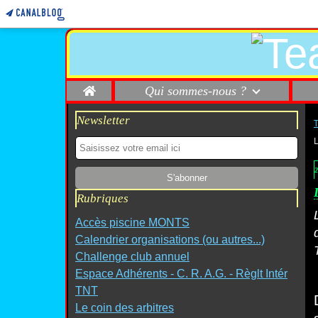
Home
Qui sommes-nous ?
Newsletter
2
Rubriques
Accès piscine MONTS
Calendrier organisations (ou autres...)
Challenge club annuel
Espace Adhérents - C. R. A.G. - Règlt Intér
TNT
Le coin des arbitres