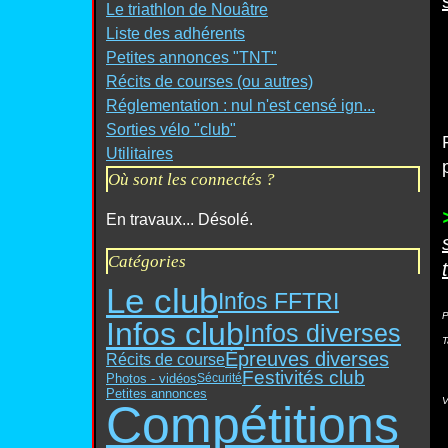
Le triathlon de Nouâtre
Liste des adhérents
Petites annonces "TNT"
Récits de courses (ou autres)
Réglementation : nul n'est censé ign...
Sorties vélo "club"
Utilitaires
Où sont les connectés ?
En travaux... Désolé.
Catégories
Le club
Infos FFTRI
P
Infos club
Infos diverses
T
Épreuves diverses
Récits de course
Festivités club
Photos - vidéos
Sécurité
Petites annonces
V
Compétitions