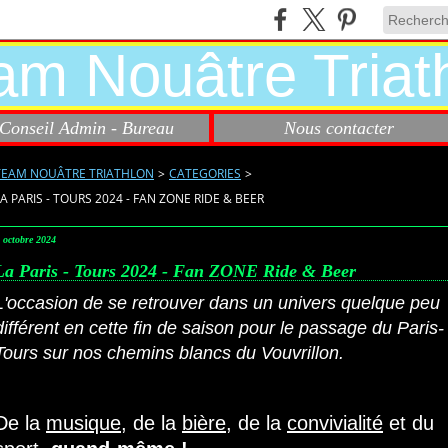
Conseil Admin - Bureau
Nous contacter
TEAM NOUÂTRE TRIATHLON
>
CATEGORIES
>
LA PARIS - TOURS 2024 - FAN ZONE RIDE & BEER
 octobre 2024
La Paris - Tours 2024 - Fan ZONE Ride & Beer
L'occasion de se retrouver dans un univers quelque peu
différent en cette fin de saison p
our le passage du Paris-
Tours sur nos chemins blancs du Vouvrillon.
De la
musique
, de la
bière
, de la
convivialité
et du