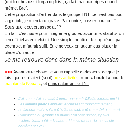
(qui touche aussi l’orga qq fois), ça fait mal aux tripes quand
même. Bref.
Cette proposition d’entrer dans le groupe TNT, ce n’est pas pour
la gloriole, je m’en tape grave. Par contre, bosser pour qui ?
Sous quel couvert associatif
?
En fait, c’est juste pour intégrer le groupe,
avoir un « statut »
, un
lien officiel avec celui-ci. Une simple mention de suppléant, par
exemple, m’aurait suffi. Et je ne veux en aucun cas piquer la
place d’un autre.
Je me retrouve donc dans la même situation.
>>>
Avant toute chose, je vous rappelle ci-dessous ce que je
fais, quelles étaient (sont)
mes activités
, mon
« boulot »
pour le
triathlon de Nouâtre
, et
principalement le TNT
:
J’ai créé et j’ai continué à gérer, entretenir
CE site
internet (tnt.fr),
Les
albums photos
annuels, et classés chronologiquement,
Le fameux et très suivi «
Challenge club
» (6 cartes D4 à gagner),
L’animation du
groupe FB
moins actif cette saison, j’y suis
« toléré. Sans oublier
la page
… Idem le groupe, là, j’en ai été
carrément exclu.