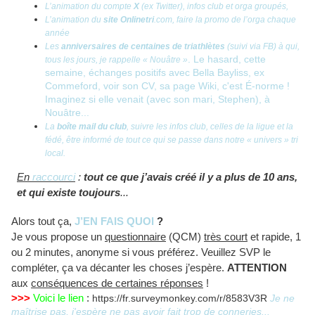
L’animation du compte
X
(ex Twitter), infos club et orga groupés,
L’animation du
site Onlinetri
.com, faire la promo de l’orga chaque
année
Les
anniversaires de centaines de triathlètes
(suivi via FB) à qui,
. Le hasard, cette
tous les jours, je rappelle « Nouâtre »
semaine, échanges positifs avec Bella Bayliss, ex
Commeford, voir son CV, sa page Wiki, c'est É-norme !
Imaginez si elle venait (avec son mari, Stephen), à
Nouâtre...
La
boîte mail du club
, suivre les infos club, celles de la ligue et la
fédé, être informé de tout ce qui se passe dans notre « univers » tri
local.
En
raccourci
:
tout ce que j’avais créé il y a plus de 10 ans,
et qui existe toujours
...
Alors tout ça,
J’EN FAIS QUOI
?
Je vous propose un
questionnaire
(QCM)
très court
et rapide, 1
ou 2 minutes, anonyme si vous préférez. Veuillez SVP le
compléter, ça va décanter les choses j’espère.
ATTENTION
aux
conséquences de certaines réponses
!
>>>
Voici le lien
:
https://fr.surveymonkey.com/r/8583V3R
Je ne
maîtrise pas, j'espère ne pas avoir fait trop de conneries...