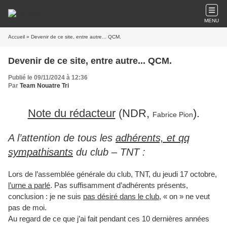
MENU
Accueil
» Devenir de ce site, entre autre... QCM.
Devenir de ce site, entre autre... QCM.
Publié le 09/11/2024 à 12:36
Par
Team Nouatre Tri
Note du rédacteur
(NDR,
).
Fabrice Pion
A l’attention de tous les
adhérents, et qq
sympathisants
du club – TNT :
Lors de l’assemblée générale du club, TNT, du jeudi 17 octobre,
l’urne a parlé
. Pas suffisamment d’adhérents présents,
conclusion : je ne suis
pas désiré dans le club
, « on » ne veut
pas de moi.
Au regard de ce que j’ai fait pendant ces 10 dernières années