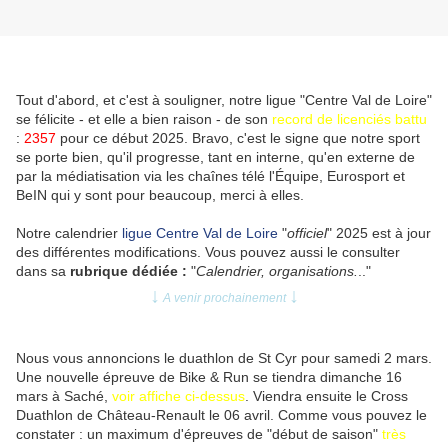
Tout d'abord, et c'est à souligner, notre ligue "Centre Val de Loire"
se félicite - et elle a bien raison - de son
record de licenciés battu
:
2357
pour ce début 2025. Bravo, c'est le signe que notre sport
se porte bien, qu'il progresse, tant en interne, qu'en externe de
par la médiatisation via les chaînes télé l'Équipe, Eurosport et
BeIN qui y sont pour beaucoup, merci à elles.
Notre calendrier
ligue Centre Val de Loire
"
officiel
" 2025 est à jour
des différentes modifications. Vous pouvez aussi le consulter
dans sa
rubrique dédiée :
"
Calendrier, organisations.
.."
↓
↓
A venir prochainement
Nous vous annoncions le duathlon de St Cyr pour samedi 2 mars.
Une nouvelle épreuve de Bike & Run se tiendra dimanche 16
mars à Saché,
voir affiche ci-dessus
. Viendra ensuite le Cross
Duathlon de Château-Renault le 06 avril. Comme vous pouvez le
constater : un maximum d'épreuves de "début de saison"
très