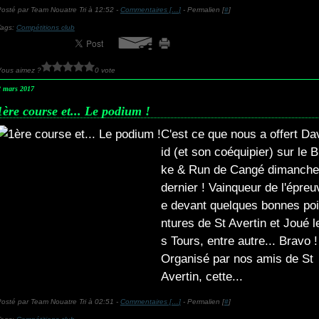
osté par Team Nouatre Tri à 12:52 -
Commentaires [
…
]
- Permalien [
#
]
Tags:
Compétitions club
Vous aimez ?
0 vote
2 mars 2017
1ère course et... Le podium !
C'est ce que nous a offert Da
id (et son coéquipier) sur le B
ke & Run de Cangé dimanche
dernier ! Vainqueur de l'épreu
e devant quelques bonnes poi
ntures de St Avertin et Joué l
s Tours, entre autre... Bravo !
Organisé par nos amis de St
Avertin, cette...
osté par Team Nouatre Tri à 02:51 -
Commentaires [
…
]
- Permalien [
#
]