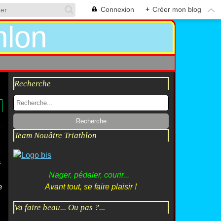
Connexion
+
Créer mon blog
Recherche
Team Nouâtre Triathlon
i
s
Nager, pédaler, courir...
e
Avant tout, se faire plaisir !
Va faire beau... Ou pas ?...