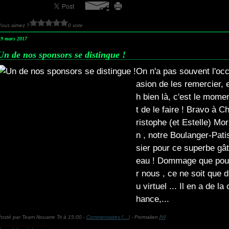
Vous aimez ?
0 vote
19 mars 2017
Un de nos sponsors se distingue !
On n'a pas souvent l'oc
asion de les remercier, 
h bien là, c'est le mome
t de le faire ! Bravo à C
ristophe (et Estelle) Mor
n , notre Boulanger-Pati
sier pour ce superbe gât
eau ! Dommage que pou
r nous , ce ne soit que d
u virtuel ... Il en a de la 
hance,...
osté par Team Nouatre Tri à 15:00 -
Commentaires [
…
]
- Permalien [
#
]