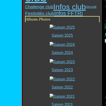
P
Infos club
Challenge club
Sécurité
Infos FFTRI
Festivités club
Albums Photos
Saison 2025
Saison 2024
Saison 2023
Saison 2022
P
Saison 2021