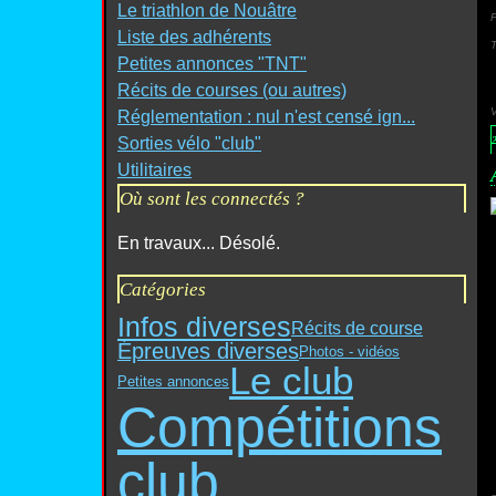
Le triathlon de Nouâtre
P
Liste des adhérents
Petites annonces "TNT"
Récits de courses (ou autres)
Réglementation : nul n'est censé ign...
Sorties vélo "club"
Utilitaires
Où sont les connectés ?
En travaux... Désolé.
Catégories
Infos diverses
Récits de course
Épreuves diverses
Photos - vidéos
Le club
Petites annonces
Compétitions
club