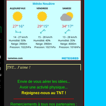
t
e
TNT... J'aime !
l
u
u
Envie de vous aérer les idées...
t
Avoir une activité physique...
Rejoignez-nous au TNT !
---------------------------------------------------
Remerciements à tous nos partenaires :