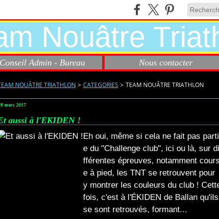
Conseil Admin - Bureau
Nous contacter
TEAM NOUÂTRE TRIATHLON
>
CATEGORIES
>
TEAM NOUÂTRE TRIATHLON
28 mars 2017
Et aussi à l'EKIDEN !
Eh oui, même si cela ne fait pas parti
e du "Challenge club", ici ou là, sur d
fférentes épreuves, notamment cour
e à pied, les TNT se retrouvent pour
y montrer les couleurs du club ! Cett
fois, c'est à l'ÉKIDEN de Ballan qu'ils
se sont retrouvés, formant...