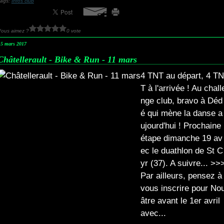
Tags:
Infos club
Vous aimez ?
0 vote
15 mars 2017
Châtellerault - Bike & Run - 11 mars
4 TNT au départ, 4 TN
T à l'arrivée ! Au chall
nge club, bravo à Déd
é qui mène la danse a
ujourd'hui ! Prochaine
étape dimanche 19 av
ec le duathlon de St C
yr (37). A suivre... >>
Par ailleurs, pensez à
vous inscrire pour No
âtre avant le 1er avril
avec...