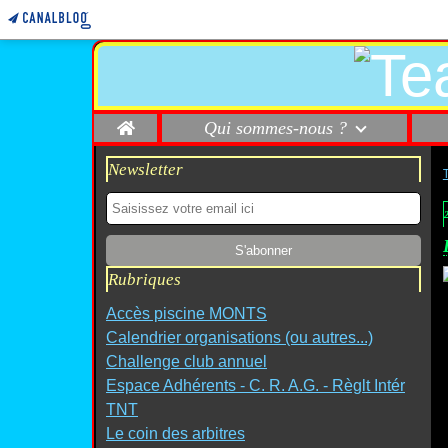
Home
Qui sommes-nous ?
Newsletter
Rubriques
Accès piscine MONTS
Calendrier organisations (ou autres...)
Challenge club annuel
Espace Adhérents - C. R. A.G. - Règlt Intér
TNT
Le coin des arbitres