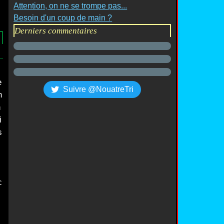
Attention, on ne se trompe pas...
Besoin d'un coup de main ?
Derniers commentaires
c
e
Suivre @NouatreTri
n
h
i
s
c