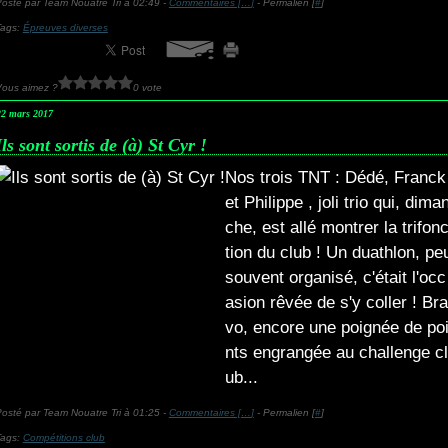
osté par Team Nouatre Tri à 02:49 -
Commentaires [
…
]
- Permalien [
#
]
Tags:
Épreuves diverses
Vous aimez ?
0 vote
22 mars 2017
Ils sont sortis de (à) St Cyr !
Nos trois TNT : Dédé, Franck
et Philippe , joli trio qui, dima
che, est allé montrer la trifon
tion du club ! Un duathlon, pe
souvent organisé, c'était l'occ
asion rêvée de s'y coller ! Bra
vo, encore une poignée de po
nts engrangée au challenge cl
ub...
osté par Team Nouatre Tri à 01:25 -
Commentaires [
…
]
- Permalien [
#
]
Tags:
Compétitions club