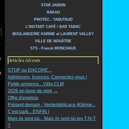
STAR JARDIN
RAKAO
PROTEC - TABUTAUD
L'INSTANT CAFÉ / BAR TABAC
BOULANGERIE KARINE et LAURENT VALLEY
VILLE DE NOUÂTRE
STS - Franck MONCHAUX
n
Articles récents
c
STOP ou ENCORE...
u
Adhésions, licences, Connectez-vous !
Petite annonce... Vélo CLM
2026 en ligne de mire →
i
Offre d'emplois
Présent demain - Vente/dédicace 40ième...
C'est parti... ENFIN !
Mais ils sont où... Mais ils sont où les T-N-T
?