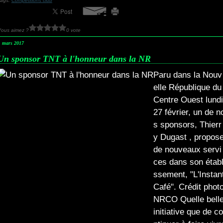
Tags:
Compétitions club
Vous aimez ?
0 vote
1 mars 2017
Un sponsor TNT à l'honneur dans la NR
Paru dans la Nouv
elle République du
Centre Ouest lundi
27 février, un de n
s sponsors, Thierr
y Dugast , propos
de nouveaux servi
ces dans son établ
ssement, "L'Instan
Café". Crédit phot
NRCO Quelle bell
initiative que de co