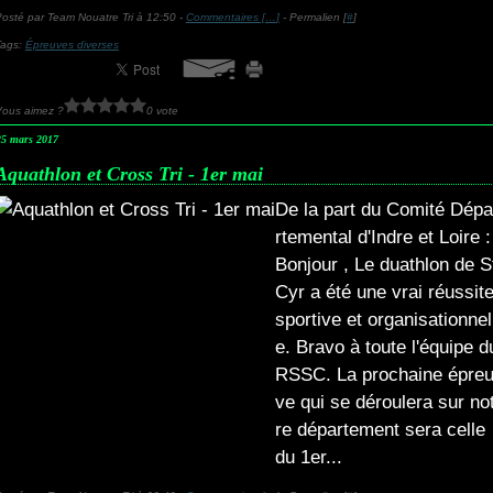
osté par Team Nouatre Tri à 12:50 -
Commentaires [
…
]
- Permalien [
#
]
Tags:
Épreuves diverses
Vous aimez ?
0 vote
25 mars 2017
Aquathlon et Cross Tri - 1er mai
De la part du Comité Dépa
rtemental d'Indre et Loire :
Bonjour , Le duathlon de S
Cyr a été une vrai réussit
sportive et organisationnel
e. Bravo à toute l'équipe d
RSSC. La prochaine épre
ve qui se déroulera sur no
re département sera celle
du 1er...