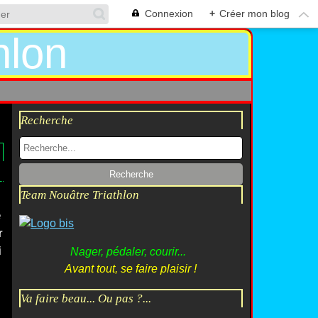
Connexion
+
Créer mon blog
Recherche
Team Nouâtre Triathlon
e
r
i
Nager, pédaler, courir...
Avant tout, se faire plaisir !
Va faire beau... Ou pas ?...