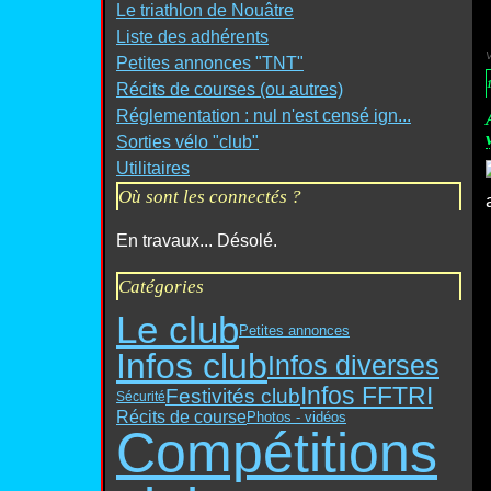
Le triathlon de Nouâtre
Liste des adhérents
Petites annonces "TNT"
Récits de courses (ou autres)
Réglementation : nul n'est censé ign...
Sorties vélo "club"
Utilitaires
Où sont les connectés ?
En travaux... Désolé.
Catégories
Le club
Petites annonces
Infos club
Infos diverses
Infos FFTRI
Festivités club
Sécurité
Récits de course
Photos - vidéos
Compétitions