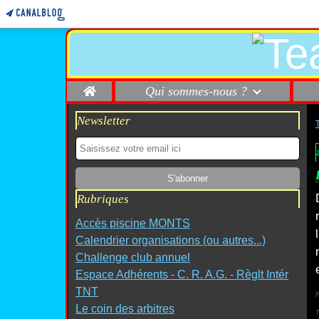
Home
Qui sommes-nous ?
Newsletter
Rubriques
Accès piscine MONTS
Calendrier organisations (ou autres...)
Challenge club annuel
Espace Adhérents - C. R. A.G. - Règlt Intér
TNT
P
Le coin des arbitres