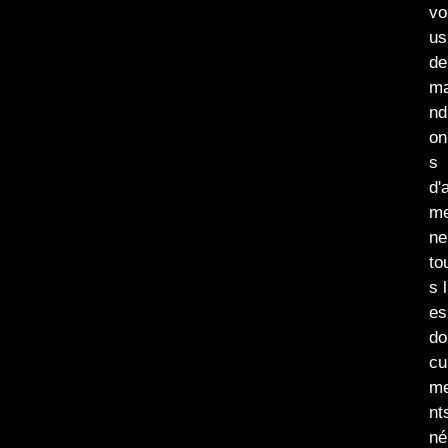
vo
us
de
m
nd
on
s
d'
m
ne
to
s l
es
do
cu
m
nt
né