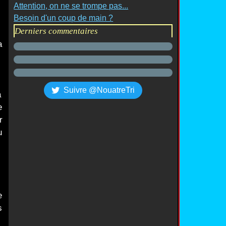
Attention, on ne se trompe pas...
Besoin d'un coup de main ?
Derniers commentaires
a
Suivre @NouatreTri
a
e
r
u
e
s