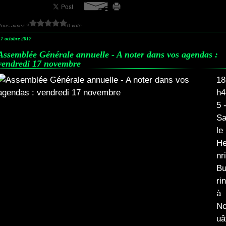
Vous aimez ?
0 vote
17 octobre 2017
Assemblée Générale annuelle - A noter dans vos agendas :
vendredi 17 novembre
18
h4
5 
Sa
le
H
nr
B
ri
à
N
uâ