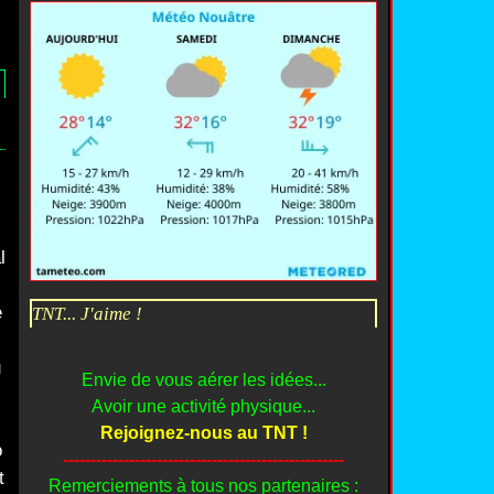
-
l
e
TNT... J'aime !
i
u
Envie de vous aérer les idées...
n
Avoir une activité physique...
Rejoignez-nous au TNT !
o
---------------------------------------------------
t
Remerciements à tous nos partenaires :