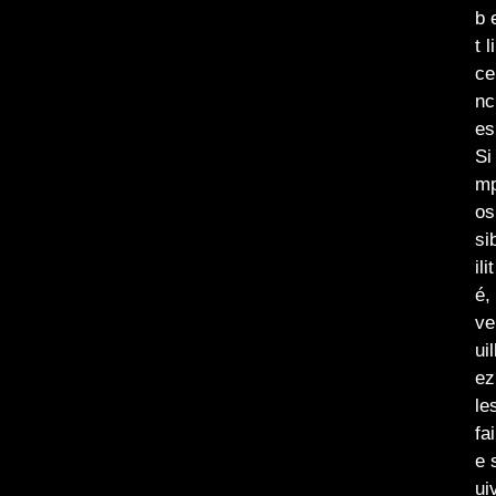
b 
t li
ce
nc
es
Si 
m
os
si
ilit
é,
ve
uil
ez
le
fai
e 
ui