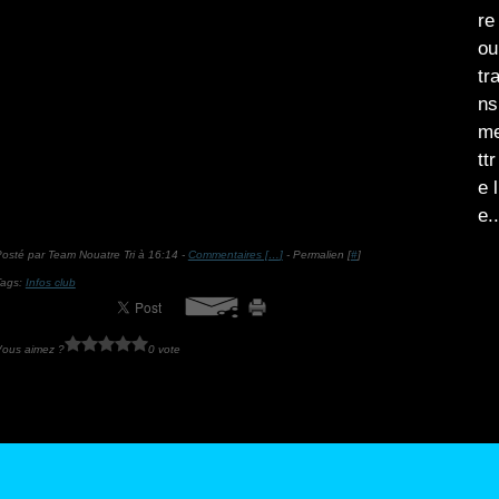
re
ou
tr
ns
m
ttr
e l
e..
osté par Team Nouatre Tri à 16:14 -
Commentaires [
…
]
- Permalien [
#
]
Tags:
Infos club
Vous aimez ?
0 vote