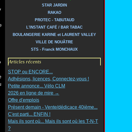
STAR JARDIN
V
RAKAO
PROTEC - TABUTAUD
e
L'INSTANT CAFÉ / BAR TABAC
BOULANGERIE KARINE et LAURENT VALLEY
VILLE DE NOUÂTRE
STS - Franck MONCHAUX
.
Articles récents
o
STOP ou ENCORE...
e
Adhésions, licences, Connectez-vous !
u
Petite annonce... Vélo CLM
2026 en ligne de mire →
Offre d'emplois
Présent demain - Vente/dédicace 40ième...
C'est parti... ENFIN !
Mais ils sont où... Mais ils sont où les T-N-T
?