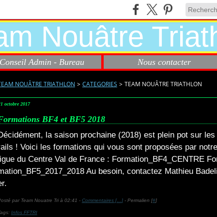
Conseil Admin - Bureau
Nous contacter
TEAM NOUÂTRE TRIATHLON
>
CATEGORIES
>
TEAM NOUÂTRE TRIATHLON
21 octobre 2017
Formations BF4 et BF5 2018
Décidément, la saison prochaine (2018) est plein pot sur les
rails ! Voici les formations qui vous sont proposées par notr
ligue du Centre Val de France : Formation_BF4_CENTRE Fo
mation_BF5_2017_2018 Au besoin, contactez Mathieu Badel
er.
osté par Team Nouatre Tri à 02:41 -
Commentaires [
…
]
- Permalien [
#
]
Tags:
Infos FFTRI