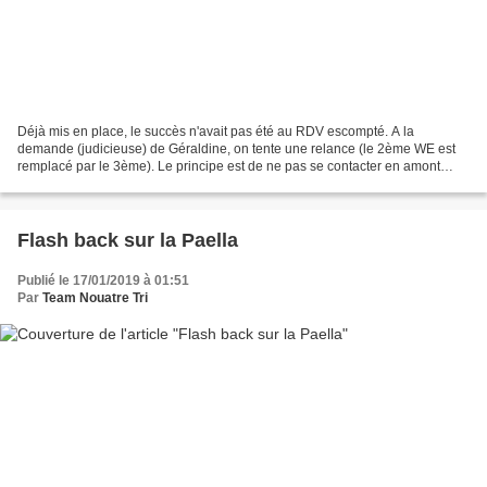
Déjà mis en place, le succès n'avait pas été au RDV escompté. A la
demande (judicieuse) de Géraldine, on tente une relance (le 2ème WE est
remplacé par le 3ème). Le principe est de ne pas se contacter en amont
mais tout simplement "jouer le jeu" en l'intégrant...
Flash back sur la Paella
Publié le 17/01/2019 à 01:51
Par
Team Nouatre Tri