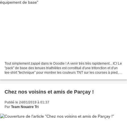
Tout simplement zappé dans le Doodle ! A venir très très rapidement... ICI Le
"pack" de base des tenues triathlètes est constitué d'une trifonction et d'un
tee-shirt "technique" pour montrer les couleurs TNT sur les courses à pied,
trails, Run & Bike......
Chez nos voisins et amis de Parçay !
Publié le 24/01/2019 à 01:37
Par
Team Nouatre Tri