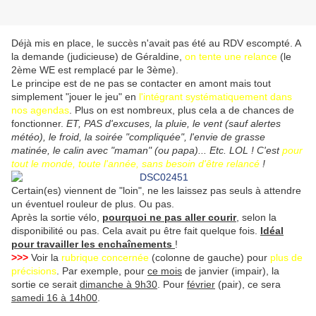
Déjà mis en place, le succès n'avait pas été au RDV escompté. A
la demande (judicieuse) de Géraldine,
on tente une relance
(le
2ème WE est remplacé par le 3ème).
Le principe est de ne pas se contacter en amont mais tout
simplement "jouer le jeu" en
l'intégrant systématiquement dans
nos agendas
. Plus on est nombreux, plus cela a de chances de
fonctionner.
ET, PAS d'excuses, la pluie, le vent (sauf alertes
météo), le froid, la soirée "compliquée", l'envie de grasse
matinée, le calin avec "maman" (ou papa)... Etc. LOL ! C'est
pour
tout le monde, toute l'année, sans besoin d'être relancé
!
Certain(es) viennent de "loin", ne les laissez pas seuls à attendre
un éventuel rouleur de plus. Ou pas.
Après la sortie vélo,
pourquoi ne pas aller courir
, selon la
disponibilité ou pas. Cela avait pu être fait quelque fois.
Idéal
pour travailler les enchaînements
!
>>>
Voir la
rubrique concernée
(colonne de gauche) pour
plus de
précisions
. Par exemple, pour
ce mois
de janvier (impair), la
sortie ce serait
dimanche à 9h30
. Pour
février
(pair), ce sera
samedi 16 à 14h00
.