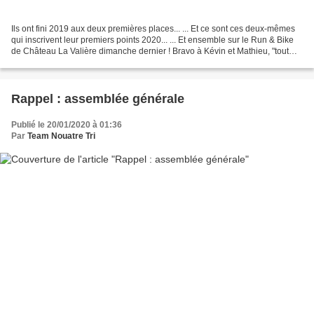
Ils ont fini 2019 aux deux premières places... ... Et ce sont ces deux-mêmes
qui inscrivent leur premiers points 2020... ... Et ensemble sur le Run & Bike
de Château La Valière dimanche dernier ! Bravo à Kévin et Mathieu, "tout
sourire" en arborant les...
Rappel : assemblée générale
Publié le 20/01/2020 à 01:36
Par
Team Nouatre Tri