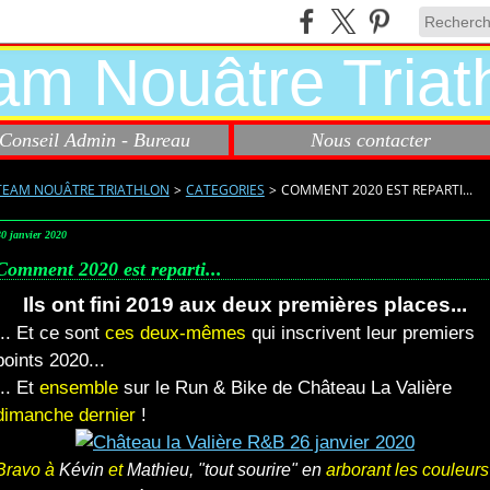
Conseil Admin - Bureau
Nous contacter
TEAM NOUÂTRE TRIATHLON
>
CATEGORIES
>
COMMENT 2020 EST REPARTI...
30 janvier 2020
Comment 2020 est reparti...
Ils ont fini 2019 aux deux premières places...
... Et ce sont
ces deux-mêmes
qui inscrivent leur premiers
points 2020...
... Et
ensemble
sur le Run & Bike de Château La Valière
dimanche dernier
!
Bravo
à
Kévin
et
Mathieu, "tout sourire" en
arborant les couleurs