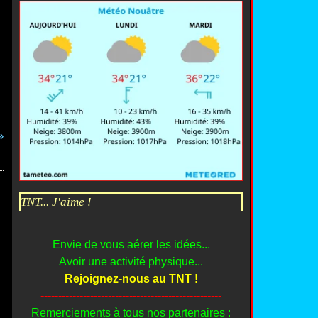
TNT... J'aime !
Envie de vous aérer les idées...
Avoir une activité physique...
Rejoignez-nous au TNT !
---------------------------------------------------
Remerciements à tous nos partenaires :