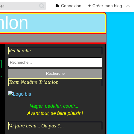
Connexion
+
Créer mon blog
Recherche
Team Nouâtre Triathlon
Nager, pédaler, courir...
Avant tout, se faire plaisir !
Va faire beau... Ou pas ?...