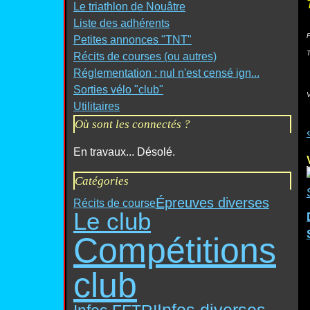
Le triathlon de Nouâtre
Liste des adhérents
P
Petites annonces "TNT"
Récits de courses (ou autres)
Réglementation : nul n'est censé ign...
Sorties vélo "club"
Utilitaires
Où sont les connectés ?
En travaux... Désolé.
Catégories
Épreuves diverses
Récits de course
Le club
Compétitions
club