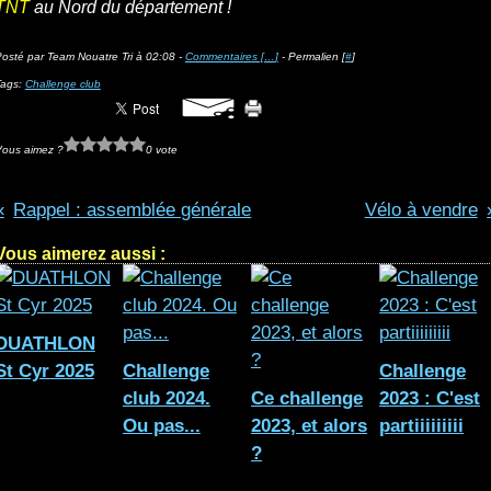
TNT
au Nord du département !
osté par Team Nouatre Tri à 02:08 -
Commentaires [
…
]
- Permalien [
#
]
Tags:
Challenge club
Vous aimez ?
0 vote
Rappel : assemblée générale
Vélo à vendre
Vous aimerez aussi :
DUATHLON
St Cyr 2025
Challenge
Challenge
club 2024.
Ce challenge
2023 : C'est
Ou pas...
2023, et alors
partiiiiiiiii
?