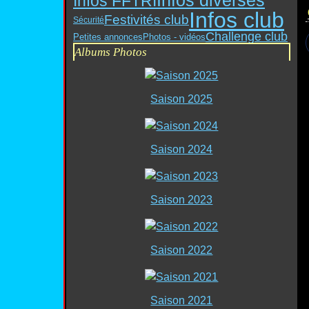
Infos diverses
Infos FFTRI
Infos club
Festivités club
Sécurité
Challenge club
Petites annonces
Photos - vidéos
Albums Photos
Saison 2025
Saison 2024
Saison 2023
Saison 2022
Saison 2021