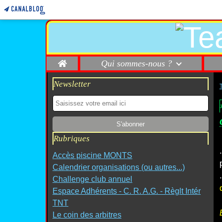
Home
Qui sommes-nous ?
Newsletter
Rubriques
Accès piscine MONTS
Calendrier organisations (ou autres...)
Challenge club annuel
Espace Adhérents - C. R. A.G. - Règlt Intér
TNT
Le coin des arbitres