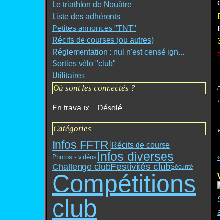
Le triathlon de Nouâtre
Liste des adhérents
Petites annonces "TNT"
Récits de courses (ou autres)
Réglementation : nul n'est censé ign...
Sorties vélo "club"
Utilitaires
Où sont les connectés ?
P
T
En travaux... Désolé.
Catégories
V
Infos FFTRI
Récits de course
Infos diverses
Photos - vidéos
Festivités club
Challenge club
Sécurité
Compétitions
club