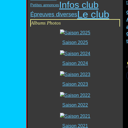
Infos club
Petites annonces
Le club
Épreuves diverses
Albums Photos
Saison 2025
Saison 2024
Saison 2023
Saison 2022
Saison 2021