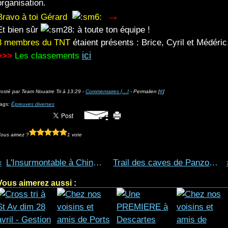
organisation.
→
Bravo à toi Gérard
Et bien sûr
à toute ton équipe !
3 membres du TNT
étaient présents : Brice, Cyril et Médéric
ici
>>>
Les classements
osté par Team Nouatre Tri à 13:29 -
Commentaires [
…
]
- Permalien [
#
]
ags:
Épreuves diverses
ous aimez ?
1 vote
L'Insurmontable à Chinon - 6 juillet.
Trail des caves de Panzoult - 20 juillet.
Vous aimerez aussi :