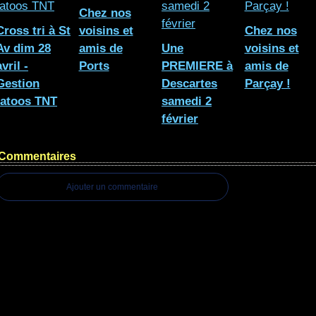
Chez nos
Cross tri à St
voisins et
Chez nos
Av dim 28
amis de
Une
voisins et
avril -
Ports
PREMIERE à
amis de
Gestion
Descartes
Parçay !
tatoos TNT
samedi 2
février
Commentaires
Ajouter un commentaire