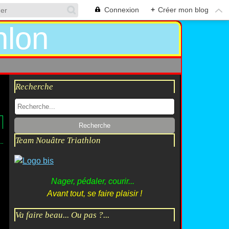
Connexion
+
Créer mon blog
Recherche
Team Nouâtre Triathlon
Nager, pédaler, courir...
Avant tout, se faire plaisir !
Va faire beau... Ou pas ?...