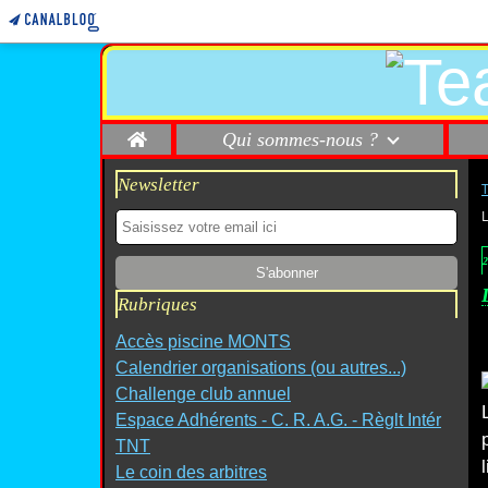
Home
Qui sommes-nous ?
Newsletter
2
Rubriques
Accès piscine MONTS
Calendrier organisations (ou autres...)
Challenge club annuel
Espace Adhérents - C. R. A.G. - Règlt Intér
TNT
Le coin des arbitres