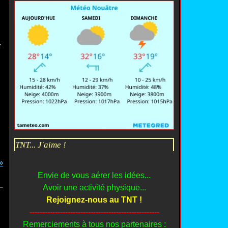
.
TNT... J'aime !
Envie de vous aérer les idées...
Avoir une activité physique...
Rejoignez-nous au TNT !
---------------------------------------------------
Remerciements à tous nos partenaires :