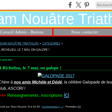
Conseil Admin - Bureau
Nous contacter
TEAM NOUÂTRE TRIATHLON
>
CATEGORIES
>
 RICHELIEU, LE 7 MAI, ON GALOPE !
3 avril 2017
A Richelieu, le 7 mai, on galope !
Chère à
nos amis
Michèle et Dédé
, la célèbre Galopade de leu
club, ASCORI !
ici
>>>
Renseignements, inscriptions
osté par Team Nouatre Tri à 02:49 -
Commentaires [
…
]
- Permalien [
#
]