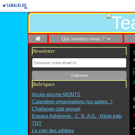
Home
Qui sommes-nous ?
Newsletter
A
1
Rubriques
Accès piscine MONTS
Calendrier organisations (ou autres...)
Challenge club annuel
Espace Adhérents - C. R. A.G. - Règlt Intér
TNT
P
Le coin des arbitres