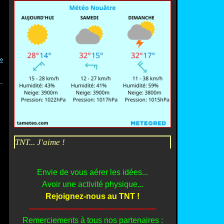
TNT... J'aime !
Envie de vous aérer les idées...
Avoir une activité physique...
Rejoignez-nous au TNT !
---------------------------------------------------
Remerciements à tous nos partenaires :