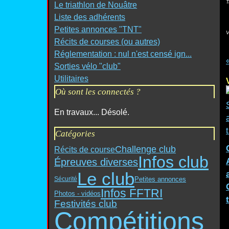
T
Le triathlon de Nouâtre
Liste des adhérents
Petites annonces "TNT"
V
Récits de courses (ou autres)
Réglementation : nul n'est censé ign...
Sorties vélo "club"
Utilitaires
Où sont les connectés ?
En travaux... Désolé.
Catégories
Challenge club
Récits de course
Infos club
Épreuves diverses
Le club
Petites annonces
Sécurité
Infos FFTRI
Photos - vidéos
Festivités club
Compétitions