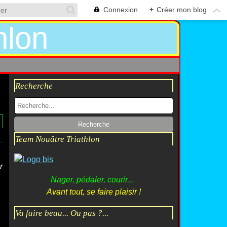
Connexion
+
Créer mon blog
Recherche
Team Nouâtre Triathlon
r
Nager, pédaler, courir...
Avant tout, se faire plaisir !
Va faire beau... Ou pas ?...