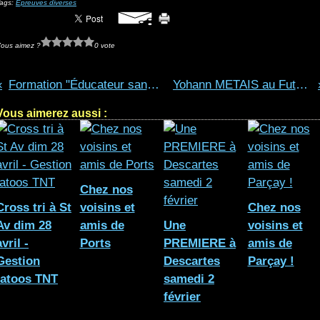
ags:
Épreuves diverses
ous aimez ?
0 vote
Formation "Éducateur santé" - Triathlon santé
Yohann METAIS au Futuroscope - 1er juin
Vous aimerez aussi :
Chez nos
Cross tri à St
voisins et
Chez nos
Av dim 28
amis de
Une
voisins et
avril -
Ports
PREMIERE à
amis de
Gestion
Descartes
Parçay !
tatoos TNT
samedi 2
février