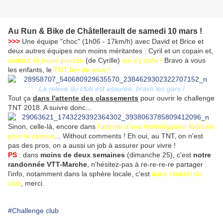
Au Run & Bike de Châtellerault de samedi 10 mars !
>>>
Une équipe "choc" (1h06 - 17km/h) avec David et Brice et
deux autres équipes non moins méritantes : Cyril et un copain et,
surtout, la jeune pousse
(de Cyrille)
qui s'y colle !
Bravo à vous
les enfants, le
TNT fier de vous !
La relève du club est assurée, bravo les gars !
Tout ça
dans l'attente des classements
pour ouvrir le challenge
TNT 2018. A suivre donc...
Sinon, celle-là, encore dans
l'attente d'une homologation fédérale
pour le casque
... Without comments ! Eh oui, au TNT, on n'est
pas des pros, on a aussi un job à assurer pour vivre !
PS
: dans
moins de deux semaines
(dimanche 25), c'est
notre
randonnée VTT-Marche
, n'hésitez-pas à re-re-re-re partager
l'info, notamment dans la sphère locale, c'est
dans l'intérêt du
club
, merci.
#Challenge club