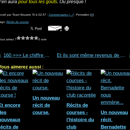
y'en aura
pour tous les goûts
. Ou presque !
osté par Team Nouatre Tri à 02:57 -
Commentaires [
…
]
- Permalien [
#
]
ags:
Récits de course
ous aimez ?
0 vote
160 >>> Le chiffre du WE !
Et ils sont même revenus de Loches...
Vous aimerez aussi :
Un nouveau
Et encore
récit de
Récits de
des
course.
courses -
Un nouveau
nouveaux
l'histoire du
récit.
récits de
club
Bernadette