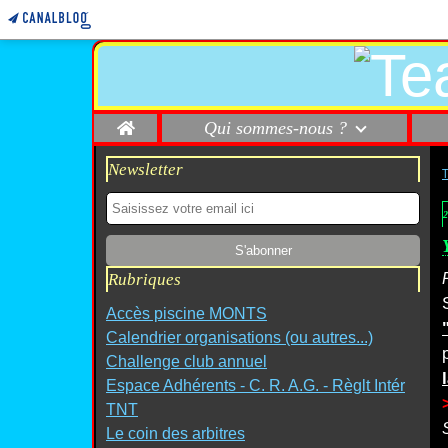
Home
Qui sommes-nous ?
Newsletter
2
Rubriques
Accès piscine MONTS
Calendrier organisations (ou autres...)
Challenge club annuel
Espace Adhérents - C. R. A.G. - Règlt Intér
TNT
Le coin des arbitres