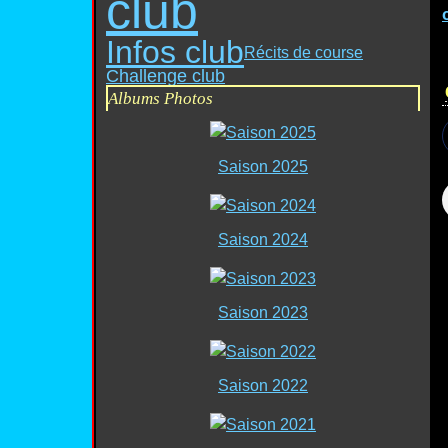
club
Infos club
Récits de course
Challenge club
Albums Photos
Saison 2025
Saison 2024
Saison 2023
Saison 2022