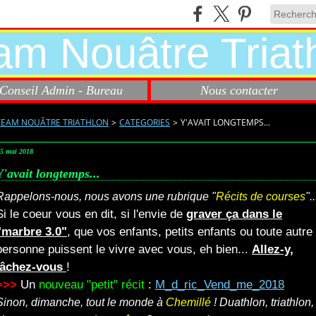
Conseil Admin - Bureau
Nous contacter
TEAM NOUÂTRE TRIATHLON
>
CATEGORIES
>
Y'AVAIT LONGTEMPS...
5 mai 2018
Y'avait longtemps...
Rappelons-nous, nous avons une rubrique "
Récits de courses
"..
Si le coeur vous en dit, si l'envie de
graver ça dans le
"marbre 3.0"
, que vos enfants, petits enfants ou toute autre
personne puissent le vivre avec vous, eh bien...
Allez-y,
lâchez-vous
!
>>>
Un
nouveau "petit" récit
:
M_d_ric_Vend_me_2018
Sinon, dimanche, tout le monde à
Chemillé
! Duathlon, triathlon,