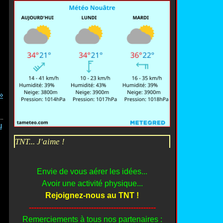
TNT... J'aime !
Envie de vous aérer les idées...
Avoir une activité physique...
Rejoignez-nous au TNT !
---------------------------------------------------
Remerciements à tous nos partenaires :