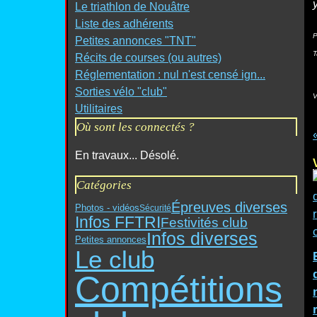
Le triathlon de Nouâtre
Liste des adhérents
P
Petites annonces "TNT"
T
Récits de courses (ou autres)
Réglementation : nul n'est censé ign...
Sorties vélo "club"
V
Utilitaires
Où sont les connectés ?
En travaux... Désolé.
Catégories
Épreuves diverses
Photos - vidéos
Sécurité
Infos FFTRI
Festivités club
Infos diverses
Petites annonces
Le club
Compétitions