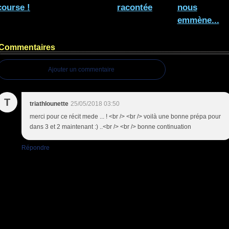
course !
racontée
nous
emmène...
Commentaires
Ajouter un commentaire
T
triathlounette
25/05/2018 03:50
merci pour ce récit mede ... ! <br /> <br /> voilà une bonne prépa pour
dans 3 et 2 maintenant :) ..<br /> <br /> bonne continuation
Répondre