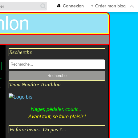
Connexion
+
Créer mon blog
Recherche
Team Nouâtre Triathlon
.
Nager, pédaler, courir...
Avant tout, se faire plaisir !
Va faire beau... Ou pas ?...