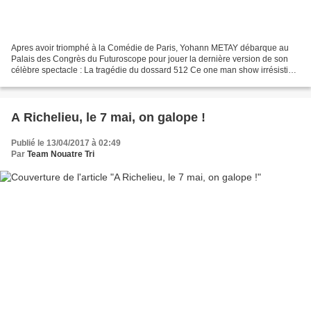
Apres avoir triomphé à la Comédie de Paris, Yohann METAY débarque au
Palais des Congrès du Futuroscope pour jouer la dernière version de son
célèbre spectacle : La tragédie du dossard 512 Ce one man show irrésistible
associe le sport et l’humour . Durant...
A Richelieu, le 7 mai, on galope !
Publié le 13/04/2017 à 02:49
Par
Team Nouatre Tri