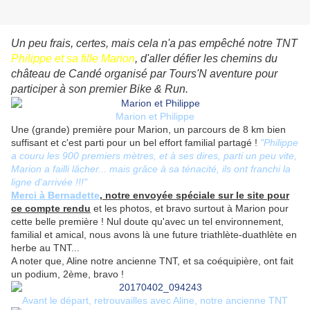
Un peu frais, certes, mais cela n'a pas empêché notre TNT
Philippe et sa fille Marion
, d'aller défier les chemins du
château de Candé organisé par Tours'N aventure pour
participer à son premier Bike & Run.
Marion et Philippe
Une (grande) première pour Marion, un parcours de 8 km bien
suffisant et c'est parti pour un bel effort familial partagé !
"Philippe
a couru les 900 premiers mètres, et à ses dires, parti un peu vite,
Marion a failli lâcher... mais grâce à sa ténacité, ils ont franchi la
ligne d'arrivée !!!"
Merci à Bernadette
, notre envoyée spéciale sur le site pour
ce compte rendu
et les photos, et bravo surtout à Marion pour
cette belle première ! Nul doute qu'avec un tel environnement,
familial et amical, nous avons là une future triathlète-duathlète en
herbe au TNT...
A noter que, Aline notre ancienne TNT, et sa coéquipière, ont fait
un podium, 2ème, bravo !
Avant le départ, retrouvailles avec Aline, notre ancienne TNT