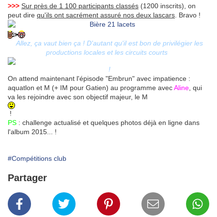
>>>
Sur près de 1 100 participants classés
(1200 inscrits), on
peut dire
qu'ils ont sacrément assuré nos deux lascars
. Bravo !
Allez, ça vaut bien ça ! D'autant qu'il est bon de privilégier les
productions locales et les circuits courts
!
On attend maintenant l'épisode "Embrun" avec impatience :
aquatlon et M (+ IM pour Gatien) au programme avec
Aline
, qui
va les rejoindre avec son objectif majeur, le M
!
PS
: challenge actualisé et quelques photos déjà en ligne dans
l'album 2015... !
#Compétitions club
Partager