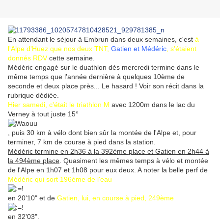
En attendant le séjour à Embrun dans deux semaines, c'est
à
l'Alpe d'Huez que nos deux TNT,
Gatien et Médéric
, s'étaient
donnés RDV
cette semaine.
Médéric engagé sur le duathlon dès mercredi termine dans le
même temps que l'année dernière à quelques 10ème de
seconde et deux place près... Le hasard ! Voir son récit dans la
rubrique dédiée.
Hier samedi, c'était le triathlon M
avec 1200m dans le lac du
Verney à tout juste 15°
, puis 30 km à vélo dont bien sûr la montée de l'Alpe et, pour
terminer, 7 km de course à pied dans la station.
Médéric termine en 2h36 à la 392ème place et Gatien en 2h44 à
la 494ème place
. Quasiment les mêmes temps à vélo et montée
de l'Alpe en 1h07 et 1h08 pour eux deux. A noter la belle perf de
Médéric qui sort 196ème de l'eau
en 20'10" et de
Gatien, lui, en course à pied, 249ème
en 32'03".