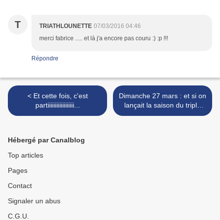
T
TRIATHLOUNETTE
07/03/2016 04:46
merci fabrice ..... et là j'a encore pas couru :) :p !!!
Répondre
< Et cette fois, c'est
Dimanche 27 mars : et si on
partiiiiiiiiiiiiiiiiii...
lançait la saison du triple
effort ?... >
Hébergé par Canalblog
Top articles
Pages
Contact
Signaler un abus
C.G.U.