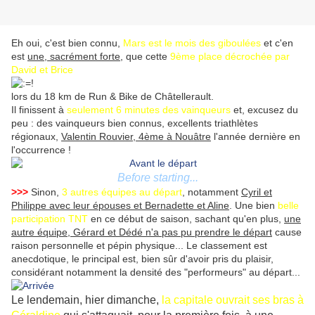
Eh oui, c'est bien connu,
Mars est le mois des giboulées
et c'en
est
une, sacrément forte,
que cette
9ème place décrochée par
David et Brice
lors du 18 km de Run & Bike de Châtellerault.
Il finissent à
seulement 6 minutes des vainqueurs
et, excusez du
peu : des vainqueurs bien connus, excellents triathlètes
régionaux,
Valentin Rouvier, 4ème à Nouâtre
l'année dernière en
l'occurrence !
Before starting...
>>>
Sinon,
3 autres équipes au départ
, notamment
Cyril et
Philippe avec leur épouses et Bernadette et Aline
. Une bien
belle
participation TNT
en ce début de saison, sachant qu'en plus,
une
autre équipe, Gérard et Dédé n'a pas pu prendre le départ
cause
raison personnelle et pépin physique... Le classement est
anecdotique, le principal est, bien sûr d'avoir pris du plaisir,
considérant notamment la densité des "performeurs" au départ...
Le lendemain, hier dimanche,
la capitale ouvrait ses bras à