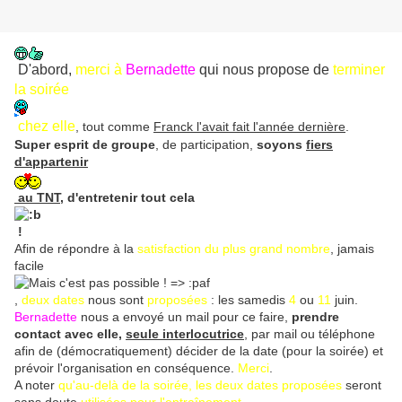
D'abord,
merci à
Bernadette
qui nous propose de
terminer
la soirée
chez elle
, tout comme
Franck l'avait fait l'année dernière
.
Super esprit de groupe
, de participation,
soyons
fiers
d'appartenir
au TNT
, d'entretenir tout cela
!
Afin de répondre à la
satisfaction du plus grand nombre
, jamais
facile
,
deux dates
nous sont
proposées
: les samedis
4
ou
11
juin.
Bernadette
nous a envoyé un mail pour ce faire,
prendre
contact avec elle,
seule interlocutrice
, par mail ou téléphone
afin de (démocratiquement) décider de la date (pour la soirée) et
prévoir l'organisation en conséquence.
Merci
.
A noter
qu'au-delà de la soirée, les deux dates proposées
seront