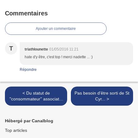
Commentaires
Ajouter un commentaire
T
triathlounette
01/05/2016 11:21
hate d'y être, c'est top ! merci nadette ... :)
Répondre
< Du statut de
Pas besoin d'être sorti de St
"consommateur" associatif,
Cyr... >
à celui de "contributeur"...
Hébergé par Canalblog
Top articles