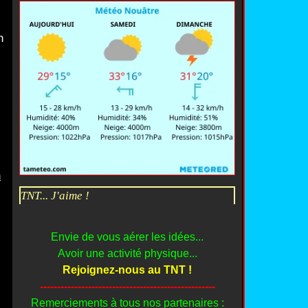
n
n
TNT... J'aime !
Envie de vous aérer les idées...
Avoir une activité physique...
Rejoignez-nous au TNT !
---------------------------------------------------
Remerciements à tous nos partenaires :