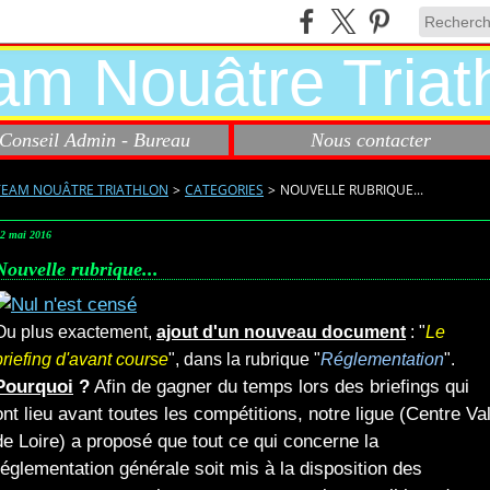
Conseil Admin - Bureau
Nous contacter
TEAM NOUÂTRE TRIATHLON
>
CATEGORIES
>
NOUVELLE RUBRIQUE...
2 mai 2016
Nouvelle rubrique...
Ou plus exactement,
ajout d'un nouveau document
: "
Le
briefing d'avant course
", dans la rubrique "
Réglementation
".
Pourquoi
?
Afin de gagner du temps lors des briefings qui
ont lieu avant toutes les compétitions, notre ligue (Centre Va
de Loire) a proposé que tout ce qui concerne la
réglementation générale soit mis à la disposition des