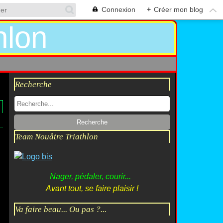
Connexion
+
Créer mon blog
Recherche
Team Nouâtre Triathlon
Nager, pédaler, courir...
l
Avant tout, se faire plaisir !
Va faire beau... Ou pas ?...