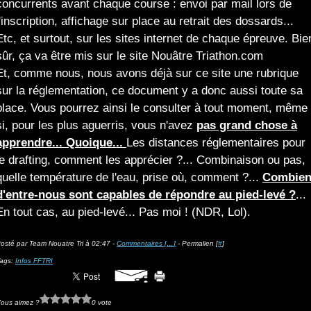
concurrents avant chaque course : envoi par mail lors de
l'inscription, affichage sur place au retrait des dossards...
Etc, et surtout, sur les sites internet de chaque épreuve. Bie
sûr, ça va être mis sur le site Nouâtre Triathon.com
Et, comme nous, nous avons déjà sur ce site une rubrique
sur la réglementation, ce document y a donc aussi toute sa
place. Vous pourrez ainsi le consulter à tout moment, même
si, pour les plus aguerris, vous n'avez
pas grand chose à
apprendre... Quoique...
Les distances réglementaires pour
le drafting, comment les apprécier ?... Combinaison ou pas,
quelle température de l'eau, prise où, comment ?...
Combie
d'entre-nous sont capables de répondre au pied-levé ?
...
En tout cas, au pied-levé... Pas moi ! (NDR, Lol).
osté par Team Nouatre Tri à 02:47 -
Commentaires [
…
]
- Permalien [
#
]
ags:
Infos FFTRI
ous aimez ?
0 vote