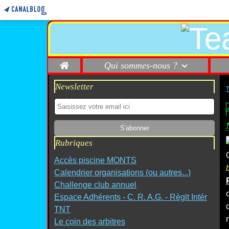
Home
Qui sommes-nous ?
Newsletter
2
Rubriques
Accès piscine MONTS
Calendrier organisations (ou autres...)
Challenge club annuel
Espace Adhérents - C. R. A.G. - Règlt Intér
TNT
Le coin des arbitres