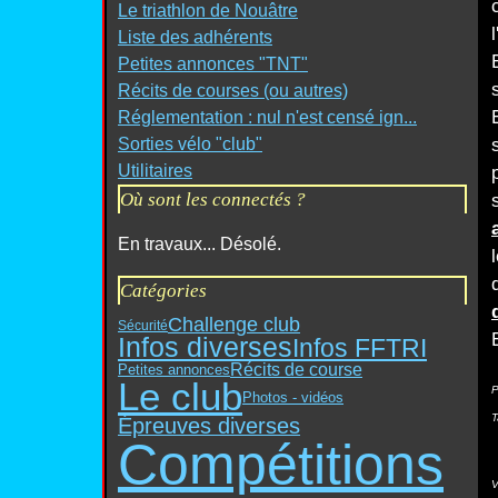
Le triathlon de Nouâtre
Liste des adhérents
Petites annonces "TNT"
Récits de courses (ou autres)
Réglementation : nul n'est censé ign...
Sorties vélo "club"
Utilitaires
Où sont les connectés ?
En travaux... Désolé.
Catégories
Challenge club
Sécurité
Infos diverses
Infos FFTRI
Récits de course
Petites annonces
Le club
P
Photos - vidéos
T
Épreuves diverses
Compétitions
V