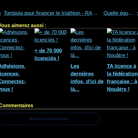
Tombola pour financer le triathlon - RAPPEL !
Quelle équipe !
Vous aimerez aussi :
+ de 70 000
licenciés !
Adhésions,
Les
TA licence à
licences,
dernières
la fédération
Connectez-
infos, d'ici de
française : à
vous !
là...
Nouâtre !
Commentaires
Ajouter un commentaire