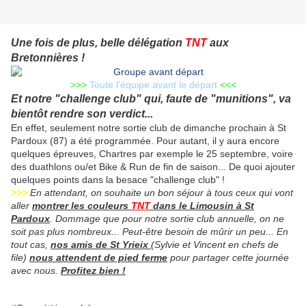
Une fois de plus, belle délégation
TNT
aux
Bretonnières !
>>>
Toute l'équipe avant le départ
<<<
Et notre "challenge club" qui, faute de "munitions", va
bientôt rendre son verdict...
En effet, seulement notre sortie club de dimanche prochain à St
Pardoux (87) a été programmée. Pour autant, il y aura encore
quelques épreuves, Chartres par exemple le 25 septembre, voire
des duathlons ou/et Bike & Run de fin de saison... De quoi ajouter
quelques points dans la besace "challenge club" !
>>>
En attendant, on souhaite un bon séjour à tous ceux qui vont
aller
montrer les couleurs
TNT
dans le Limousin à St
Pardoux
. Dommage que pour notre sortie club annuelle, on ne
soit pas plus nombreux... Peut-être besoin de mûrir un peu... En
tout cas,
nos amis de St Yrieix
(Sylvie et Vincent en chefs de
file)
nous attendent de pied ferme
pour partager cette journée
avec nous.
Profitez bien !