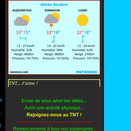
TNT... J'aime !
Envie de vous aérer les idées...
Avoir une activité physique...
Rejoignez-nous au TNT !
---------------------------------------------------
Remerciements à tous nos partenaires :