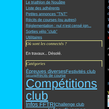
Le triathlon de Nouâtre
Liste des adhérents
Petites annonces "TNT"
Récits de courses (ou autres)
Réglementation : nul n'est censé ign...
Sorties vélo "club"
Utilitaires
Où sont les connectés ?
P
En travaux... Désolé.
T
Catégories
V
Épreuves diverses
Festivités club
Récits de course
Sécurité
Compétitions
club
Infos FFTRI
Challenge club