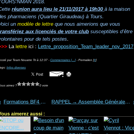
TOURS’NMAN 2018.
Cette
réunion aura lieu le 21/11/2017 à 19h30
à la maison
des pharmaciens (Quartier Giraudeau) à Tours.
Voici un
modèle de lettre
que nous aimerions que vous
transfériez aux licenciés de votre club
susceptibles d’être
volontaires pour de tels postes
.
>>>
La
lettre
ici :
Lettre_proposition_Team_leader_nov_2017
osté par Team Nouatre Tri à 12:37 -
Commentaires [
…
]
- Permalien [
#
]
ags:
Infos diverses
ous aimez ?
0 vote
Formations BF4 et BF5 2018
RAPPEL → Assemblée Générale - Vos documents !
Vous aimerez aussi :