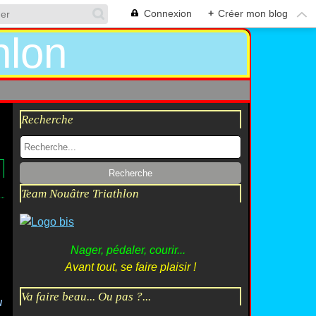
Connexion
+
Créer mon blog
Recherche
Team Nouâtre Triathlon
Nager, pédaler, courir...
Avant tout, se faire plaisir !
Va faire beau... Ou pas ?...
u