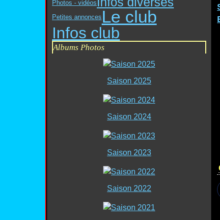
Infos diverses
Photos - vidéos
Le club
Petites annonces
Infos club
Albums Photos
Saison 2025
Saison 2024
Saison 2023
Saison 2022