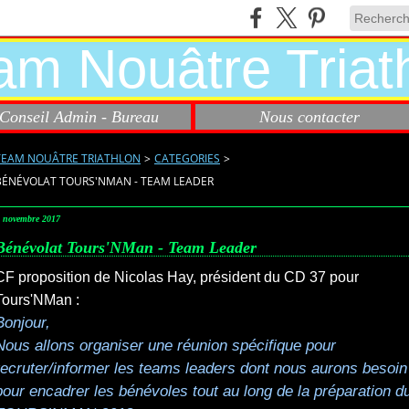
Conseil Admin - Bureau
Nous contacter
TEAM NOUÂTRE TRIATHLON
>
CATEGORIES
>
BÉNÉVOLAT TOURS'NMAN - TEAM LEADER
 novembre 2017
Bénévolat Tours'NMan - Team Leader
CF proposition de Nicolas Hay, président du CD 37 pour
Tours'NMan :
Bonjour,
Nous allons organiser une réunion spécifique pour
recruter/informer les teams leaders dont nous aurons besoin
pour encadrer les bénévoles tout au long de la préparation d