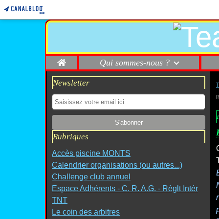
Home
Qui sommes-nous ?
Newsletter
1
Rubriques
Accès piscine MONTS
Calendrier organisations (ou autres...)
Challenge club annuel
Espace Adhérents - C. R. A.G. - Règlt Intér
TNT
Le coin des arbitres