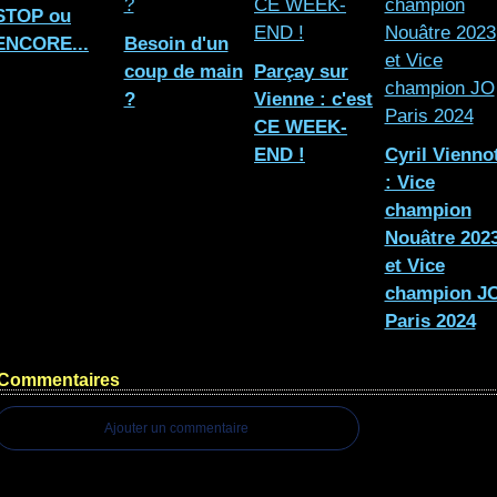
STOP ou
ENCORE...
Besoin d'un
coup de main
Parçay sur
?
Vienne : c'est
CE WEEK-
END !
Cyril Vienno
: Vice
champion
Nouâtre 202
et Vice
champion J
Paris 2024
Commentaires
Ajouter un commentaire