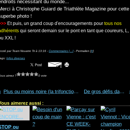
endroits nécessitant du monde...
Merci à Christophe Guiard de Triathlète Magazine pour cette
superbe photo !
>>>
Et puis, un grand coup d'encouragements pour
tous nos
adhérents
qui seront demain sur le pont en tant que coureurs, L,
ou XXL !
osté par Team Nouatre Tri à 13:16 -
Commentaires [
…
]
- Permalien [
#
]
ags:
Infos diverses
ous aimez ?
0 vote
Plus ou moins noire (la trifonction), mais tous dans le cadre !
De gros défis dans l'air ce 10 juin...
Vous aimerez aussi :
STOP ou