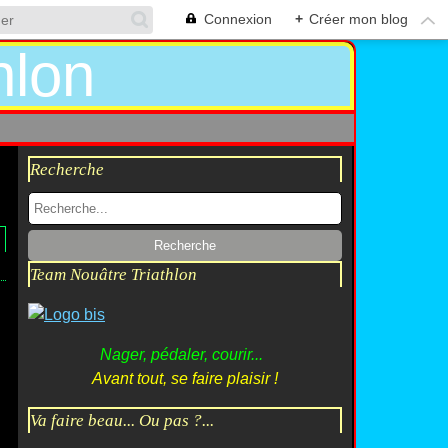
Connexion
+
Créer mon blog
Recherche
Team Nouâtre Triathlon
Nager, pédaler, courir...
Avant tout, se faire plaisir !
Va faire beau... Ou pas ?...