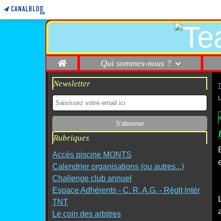
Home
Qui sommes-nous ?
Newsletter
9
Rubriques
Accès piscine MONTS
Calendrier organisations (ou autres...)
Challenge club annuel
Espace Adhérents - C. R. A.G. - Règlt Intér
TNT
Le coin des arbitres