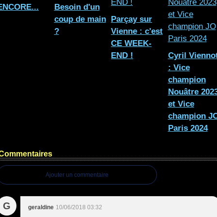
ENCORE...
Besoin d'un
coup de main
Parçay sur
?
Vienne : c'est
CE WEEK-
END !
Cyril Vienno
: Vice
champion
Nouâtre 202
et Vice
champion J
Paris 2024
Commentaires
Ajouter un commentaire
G
geraldine
10/06/2018 03:32