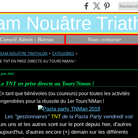
Conseil Admin - Bureau
Nous contacter
TEAM NOUÂTRE TRIATHLON
>
CATEGORIES
>
LE TNT EN PRISE DIRECTE AU TOURS'NMAN !
 juin 2018
Le TNT en prise directe au Tours'Nman !
En tant que bénévoles (ou coureurs) pour toutes les activités
engendrées pour la réussite du 1er Tours'NMan !
Les "gestionnaires"
TNT
de la Pasta Party vendredi soir
Les uns et les autres sont sur le pont depuis hier, d'autres
aujourd'hui, d'autres encore (+) demain sur les différents