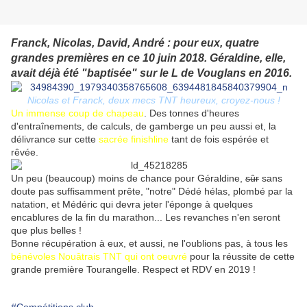
Franck, Nicolas, David, André : pour eux, quatre
grandes premières en ce 10 juin 2018. Géraldine, elle,
avait déjà été "baptisée" sur le L de Vouglans en 2016.
Nicolas et Franck, deux mecs TNT heureux, croyez-nous !
Un immense coup de chapeau
. Des tonnes d'heures
d'entraînements, de calculs, de gamberge un peu aussi et, la
délivrance sur cette
sacrée finishline
tant de fois espérée et
rêvée.
Un peu (beaucoup) moins de chance pour Géraldine,
sûr
sans
doute pas suffisamment prête, "notre" Dédé hélas, plombé par la
natation, et Médéric qui devra jeter l'éponge à quelques
encablures de la fin du marathon... Les revanches n'en seront
que plus belles !
Bonne récupération à eux, et aussi, ne l'oublions pas, à tous les
bénévoles Nouâtrais TNT qui ont oeuvré
pour la réussite de cette
grande première Tourangelle. Respect et RDV en 2019 !