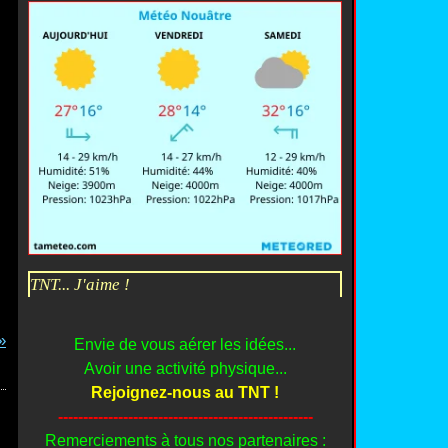
TNT... J'aime !
Envie de vous aérer les idées...
Avoir une activité physique...
Rejoignez-nous au TNT !
---------------------------------------------------
Remerciements à tous nos partenaires :