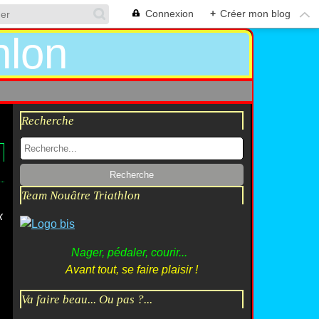
Connexion
+
Créer mon blog
Recherche
Team Nouâtre Triathlon
x
Nager, pédaler, courir...
Avant tout, se faire plaisir !
Va faire beau... Ou pas ?...