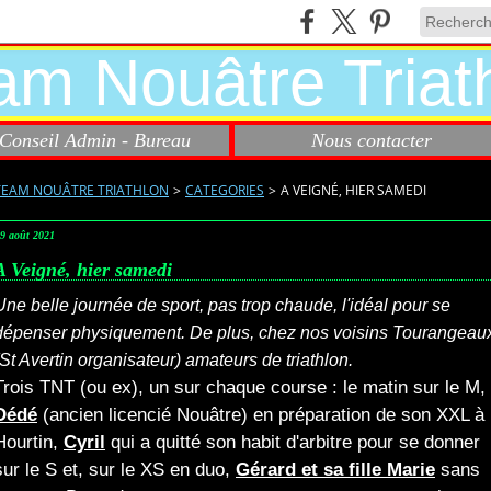
Conseil Admin - Bureau
Nous contacter
TEAM NOUÂTRE TRIATHLON
>
CATEGORIES
>
A VEIGNÉ, HIER SAMEDI
9 août 2021
A Veigné, hier samedi
Une belle journée de sport, pas trop chaude, l'idéal pour se
dépenser physiquement. De plus, chez nos voisins Tourangeau
(St Avertin organisateur) amateurs de triathlon.
Trois TNT (ou ex), un sur chaque course : le matin sur le M,
Dédé
(ancien licencié Nouâtre) en préparation de son XXL à
Hourtin,
Cyril
qui a quitté son habit d'arbitre pour se donner
sur le S et, sur le XS en duo,
Gérard et sa fille Marie
sans