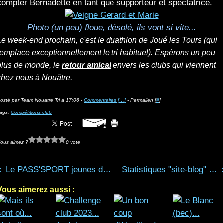
compter Bernadette en tant que supporteur et spectatrice.
Photo (un peu) floue, désolé, ils vont si vite...
Le week-end prochain, c'est le duathlon de Joué les Tours (qui
remplace exceptionnellement le tri habituel). Espérons un peu
plus de monde, le
retour amical
envers les clubs qui viennent
chez nous à Nouâtre.
osté par Team Nouatre Tri à 17:06 -
Commentaires [
…
]
- Permalien [
#
]
ags:
Compétitions club
ous aimez ?
0 vote
Le PASS'SPORT jeunes de 6 à 17 ans
Statistiques "site-blog" - toilettage
Vous aimerez aussi :