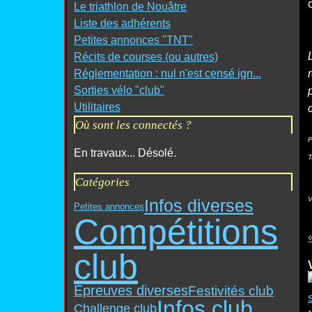
Le triathlon de Nouâtre
Liste des adhérents
Petites annonces "TNT"
Récits de courses (ou autres)
Réglementation : nul n'est censé ign...
Sorties vélo "club"
Utilitaires
Où sont les connectés ?
P
En travaux... Désolé.
T
Catégories
V
Infos diverses
Petites annonces
Compétitions
club
Épreuves diverses
Festivités club
Infos club
Challenge club