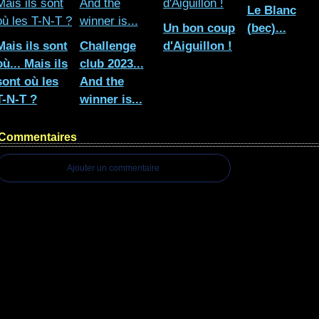
Le Blanc
Un bon coup
(bec)...
Mais ils sont
Challenge
d'Aiguillon !
où... Mais ils
club 2023...
sont où les
And the
T-N-T ?
winner is...
Commentaires
Ajouter un commentaire