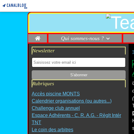
Home
Qui sommes-nous ?
Newsletter
2
Rubriques
Accès piscine MONTS
Calendrier organisations (ou autres...)
Challenge club annuel
Espace Adhérents - C. R. A.G. - Règlt Intér
TNT
Le coin des arbitres