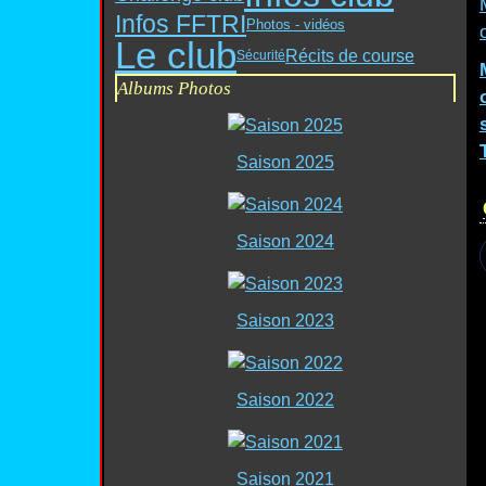
Infos FFTRI
Photos - vidéos
Le club
Récits de course
Sécurité
Albums Photos
Saison 2025
Saison 2024
Saison 2023
Saison 2022
Saison 2021