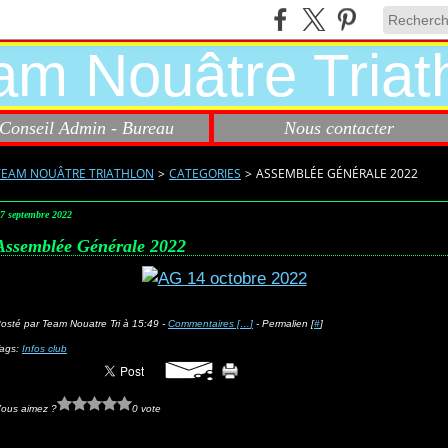
Conseil Admin - Bureau
Nous contacter
TEAM NOUÂTRE TRIATHLON
>
CATEGORIES
>
ASSEMBLÉE GÉNÉRALE 2022
7 septembre 2022
Assemblée Générale 2022
osté par Team Nouatre Tri à 15:49 -
Commentaires [
…
]
- Permalien [
#
]
ags:
Infos club
ous aimez ?
0 vote