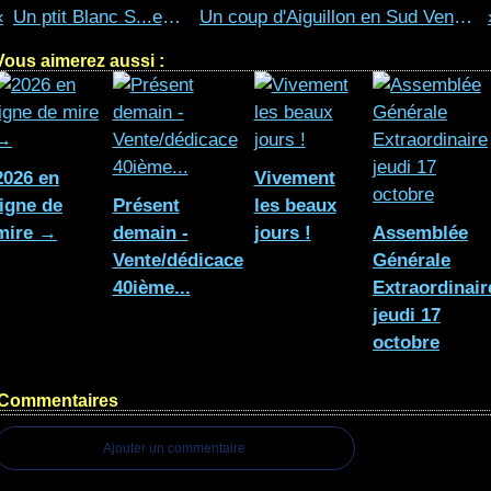
Un ptit Blanc S...ec ?
Un coup d'Aiguillon en Sud Vendée.
Vous aimerez aussi :
2026 en
Vivement
ligne de
Présent
les beaux
mire →
demain -
jours !
Assemblée
Vente/dédicace
Générale
40ième...
Extraordinair
jeudi 17
octobre
Commentaires
Ajouter un commentaire