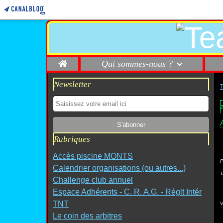
Home
Qui sommes-nous ?
Newsletter
2
Rubriques
Accès piscine MONTS
P
Calendrier organisations (ou autres...)
T
Challenge club annuel
Espace Adhérents - C. R. A.G. - Règlt Intér
TNT
V
Le coin des arbitres