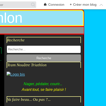
Connexion
+
Créer mon blog
Recherche
Team Nouâtre Triathlon
Nager, pédaler, courir...
Avant tout, se faire plaisir !
Va faire beau... Ou pas ?...