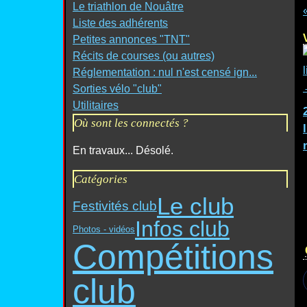
Le triathlon de Nouâtre
Liste des adhérents
Petites annonces "TNT"
Récits de courses (ou autres)
Réglementation : nul n'est censé ign...
Sorties vélo "club"
Utilitaires
Où sont les connectés ?
En travaux... Désolé.
Catégories
Le club
Festivités club
Infos club
Photos - vidéos
Compétitions
club