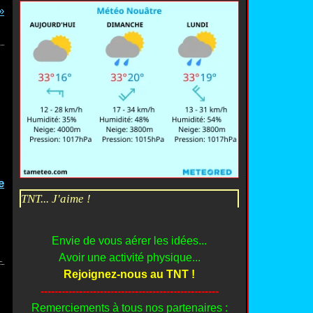
e
TNT... J'aime !
Envie de vous aérer les idées...
Avoir une activité physique...
Rejoignez-nous au TNT !
---------------------------------------------------
Remerciements à tous nos partenaires :