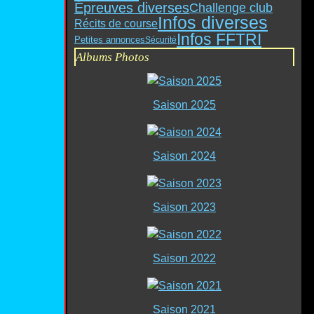
Épreuves diverses
Challenge club
Infos diverses
Récits de course
Infos FFTRI
Petites annonces
Sécurité
Albums Photos
Saison 2025
Saison 2024
Saison 2023
Saison 2022
Saison 2021