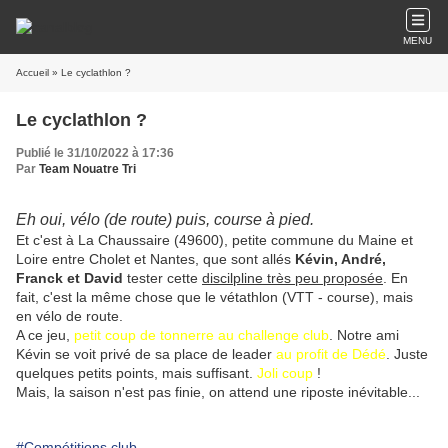
MENU
Accueil
» Le cyclathlon ?
Le cyclathlon ?
Publié le 31/10/2022 à 17:36
Par
Team Nouatre Tri
Eh oui, vélo (de route) puis, course à pied.
Et c'est à La Chaussaire (49600), petite commune du Maine et
Loire entre Cholet et Nantes, que sont allés
Kévin, André,
Franck et David
tester cette
discilpline très peu proposée
. En
fait, c'est la même chose que le vétathlon (VTT - course), mais
en vélo de route.
A ce jeu,
petit coup de tonnerre au challenge club
. Notre ami
Kévin se voit privé de sa place de leader
au profit de Dédé
. Juste
quelques petits points, mais suffisant.
Joli coup
!
Mais, la saison n'est pas finie, on attend une riposte inévitable...
#Compétitions club