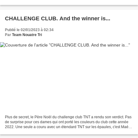
belle journée de faite !...
CHALLENGE CLUB. And the winner is...
Publié le 02/01/2023 à 02:34
Par
Team Nouatre Tri
Plus de secret, le Père Noël du challenge club TNT a rendu son verdict. Pas
de surprise pour ces dames qui ont porté les couleurs du club cette année
2022. Une seule a couru avec un étendard TNT sur les épaules, c'est Maéva
Soubise, en relai dans la partie...