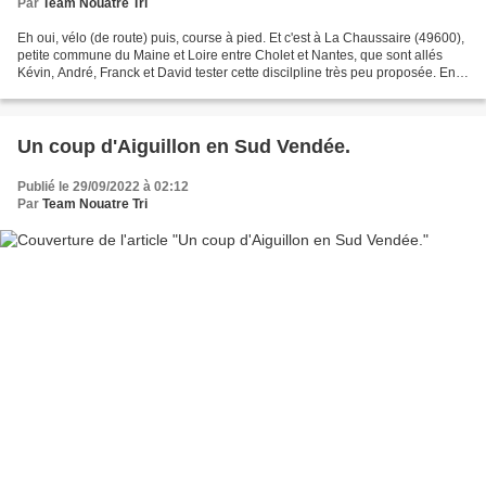
Par
Team Nouatre Tri
Eh oui, vélo (de route) puis, course à pied. Et c'est à La Chaussaire (49600),
petite commune du Maine et Loire entre Cholet et Nantes, que sont allés
Kévin, André, Franck et David tester cette discilpline très peu proposée. En
fait, c'est la même chose...
Un coup d'Aiguillon en Sud Vendée.
Publié le 29/09/2022 à 02:12
Par
Team Nouatre Tri