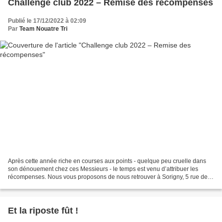
Challenge club 2022 – Remise des récompenses
Publié le 17/12/2022 à 02:09
Par
Team Nouatre Tri
Après cette année riche en courses aux points - quelque peu cruelle dans
son dénouement chez ces Messieurs - le temps est venu d’attribuer les
récompenses. Nous vous proposons de nous retrouver à Sorigny, 5 rue de
Genevray, chez notre ami Fabrice Pion,...
Et la riposte fût !