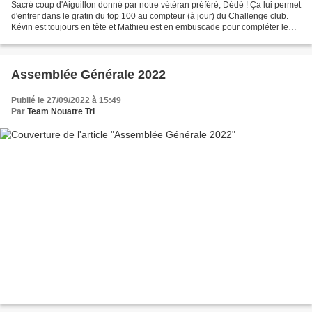
Sacré coup d'Aiguillon donné par notre vétéran préféré, Dédé ! Ça lui permet
d'entrer dans le gratin du top 100 au compteur (à jour) du Challenge club.
Kévin est toujours en tête et Mathieu est en embuscade pour compléter le
podium. Mais, la fin d'année...
Assemblée Générale 2022
Publié le 27/09/2022 à 15:49
Par
Team Nouatre Tri