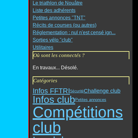
Le triathlon de Nouâtre
Liste des adhérents
Petites annonces "TNT"
Récits de courses (ou autres)
Réglementation : nul n'est censé ign...
Sorties vélo "club"
Utilitaires
Où sont les connectés ?
En travaux... Désolé.
Catégories
Infos FFTRI
Challenge club
Sécurité
Infos club
Petites annonces
Compétitions
club