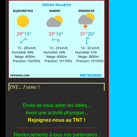
TNT... J'aime !
Envie de vous aérer les idées...
Avoir une activité physique...
Rejoignez-nous au TNT !
---------------------------------------------------
Remerciements à tous nos partenaires :