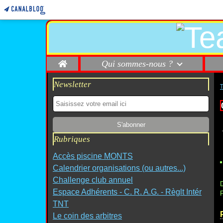
Home
Qui sommes-nous ?
Newsletter
Rubriques
Accès piscine MONTS
Calendrier organisations (ou autres...)
Challenge club annuel
D
Espace Adhérents - C. R. A.G. - Règlt Intér
P
TNT
Le coin des arbitres