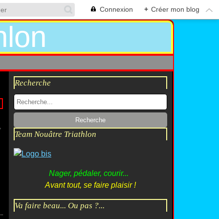
Connexion
+
Créer mon blog
Recherche
Team Nouâtre Triathlon
Nager, pédaler, courir...
Avant tout, se faire plaisir !
Va faire beau... Ou pas ?...