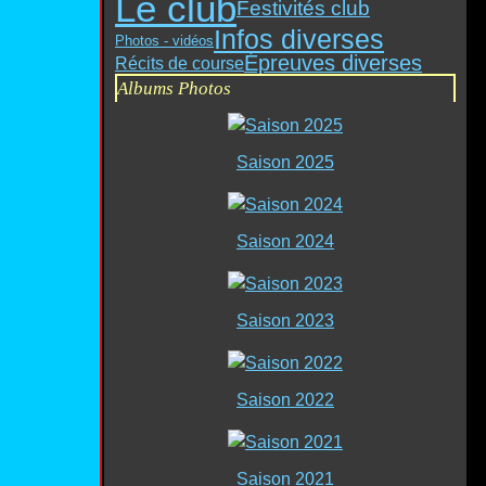
Le club
Festivités club
Infos diverses
Photos - vidéos
Épreuves diverses
Récits de course
Albums Photos
Saison 2025
Saison 2024
Saison 2023
Saison 2022
Saison 2021