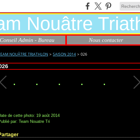
Conseil Admin - Bureau
Nous contacter
TEAM NOUÂTRE TRIATHLON
>
SAISON 2014
>
026
026
ate de cette photo: 19 août 2014
ublié par: Team Nouatre Tri
Partager