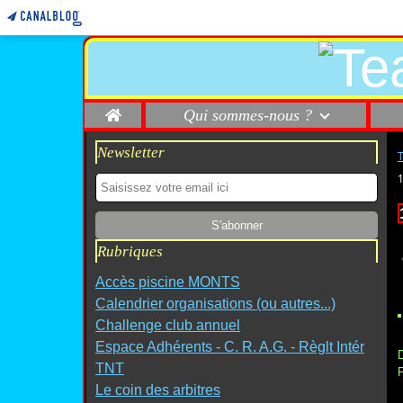
Home
Qui sommes-nous ?
Newsletter
Rubriques
Accès piscine MONTS
Calendrier organisations (ou autres...)
Challenge club annuel
Espace Adhérents - C. R. A.G. - Règlt Intér
D
TNT
P
Le coin des arbitres