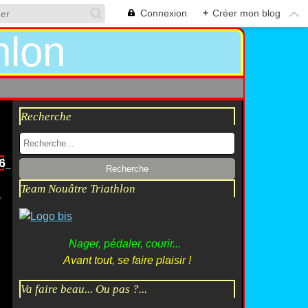
Connexion
+
Créer mon blog
Recherche
6_n[1]
Team Nouâtre Triathlon
Nager, pédaler, courir...
Avant tout, se faire plaisir !
Va faire beau... Ou pas ?...