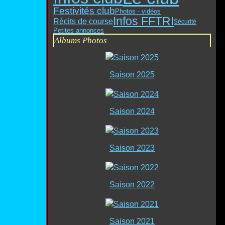
Festivités club
Photos - vidéos
Infos FFTRI
Récits de course
Sécurité
Petites annonces
Albums Photos
Saison 2025
Saison 2024
Saison 2023
Saison 2022
Saison 2021