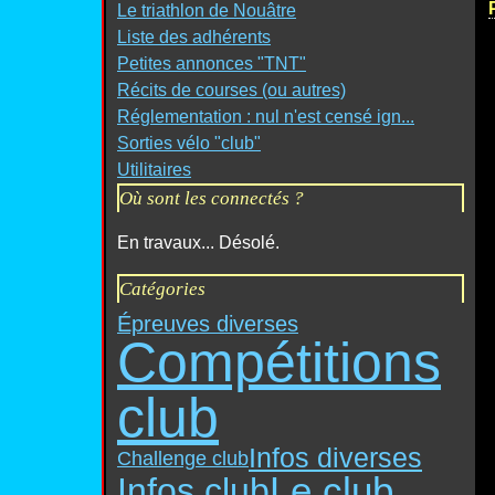
Le triathlon de Nouâtre
Liste des adhérents
Petites annonces "TNT"
Récits de courses (ou autres)
Réglementation : nul n'est censé ign...
Sorties vélo "club"
Utilitaires
Où sont les connectés ?
En travaux... Désolé.
Catégories
Épreuves diverses
Compétitions
club
Infos diverses
Challenge club
Le club
Infos club