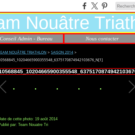
Conseil Admin - Bureau
Nous contacter
TEAM NOUÂTRE TRIATHLON
>
SAISON 2014
>
10568845_10204665900355548_6375170874942103676_N[1]
10568845_10204665900355548_637517087494210367
ate de cette photo: 19 août 2014
ublié par: Team Nouatre Tri