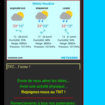
TNT... J'aime !
Envie de vous aérer les idées...
Avoir une activité physique...
Rejoignez-nous au TNT !
---------------------------------------------------
Remerciements à tous nos partenaires :