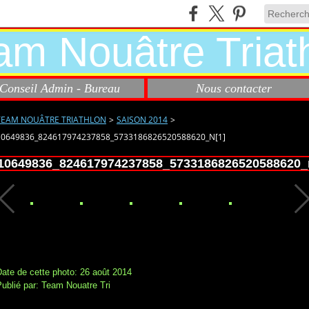
Conseil Admin - Bureau
Nous contacter
TEAM NOUÂTRE TRIATHLON
>
SAISON 2014
>
10649836_824617974237858_5733186826520588620_N[1]
10649836_824617974237858_5733186826520588620_
ate de cette photo: 26 août 2014
ublié par: Team Nouatre Tri