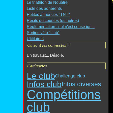
Le triathlon de Nouâtre
Liste des adhérents
Petites annonces "TNT"
Récits de courses (ou autres)
Réglementation : nul n'est censé ign...
Sorties vélo "club"
Utilitaires
Où sont les connectés ?
En travaux... Désolé.
Catégories
Le club
Challenge club
Infos club
Infos diverses
Compétitions
club