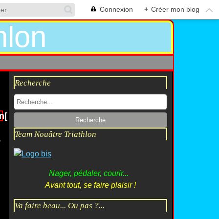
Connexion
+
Créer mon blog
Recherche
n[1]
Team Nouâtre Triathlon
Nager, pédaler, courir...
Avant tout, se faire plaisir !
Va faire beau... Ou pas ?...