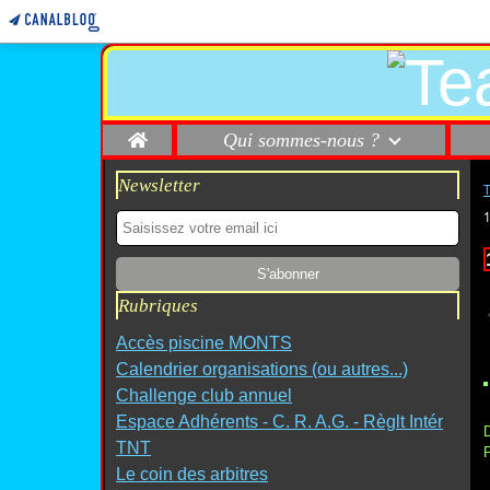
Home
Qui sommes-nous ?
Newsletter
Rubriques
Accès piscine MONTS
Calendrier organisations (ou autres...)
Challenge club annuel
Espace Adhérents - C. R. A.G. - Règlt Intér
D
TNT
P
Le coin des arbitres