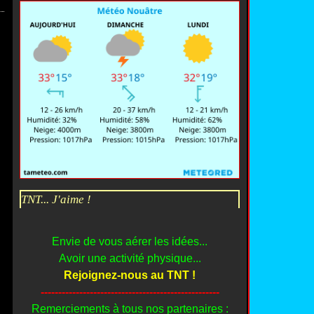
TNT... J'aime !
Envie de vous aérer les idées...
Avoir une activité physique...
Rejoignez-nous au TNT !
---------------------------------------------------
Remerciements à tous nos partenaires :