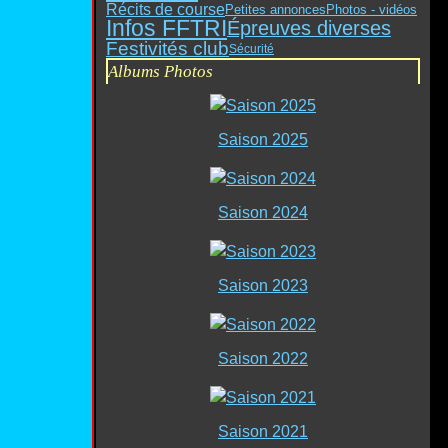
Récits de course
Petites annonces
Photos - vidéos
Infos FFTRI
Épreuves diverses
Festivités club
Sécurité
Albums Photos
Saison 2025
Saison 2024
Saison 2023
Saison 2022
Saison 2021