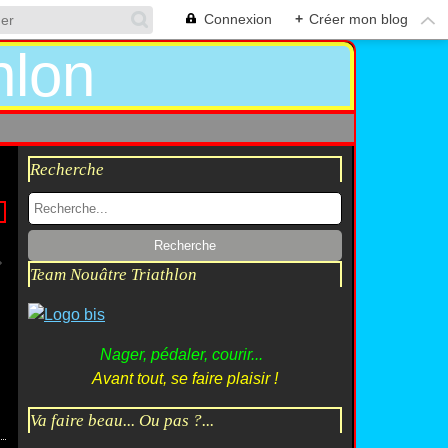
Connexion
+
Créer mon blog
Recherche
Team Nouâtre Triathlon
Nager, pédaler, courir...
Avant tout, se faire plaisir !
Va faire beau... Ou pas ?...