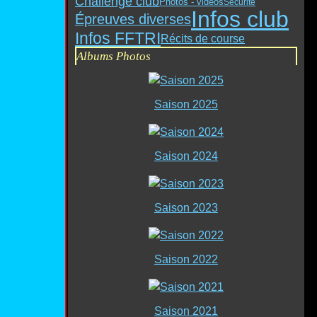
Challenge club
Photos - vidéos
Sécurité
Infos club
Épreuves diverses
Infos FFTRI
Récits de course
Albums Photos
Saison 2025
Saison 2024
Saison 2023
Saison 2022
Saison 2021