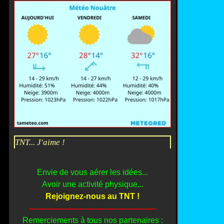
TNT... J'aime !
Envie de vous aérer les idées...
Avoir une activité physique...
Rejoignez-nous au TNT !
---------------------------------------------------
Remerciements à tous nos partenaires :