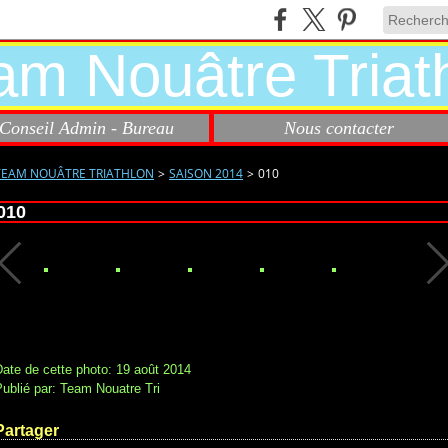
Conseil Admin - Bureau
Nous contacter
TEAM NOUÂTRE TRIATHLON
>
SAISON 2014
>
010
010
ate de cette photo: 19 août 2014
ublié par: Team Nouatre Tri
Partager