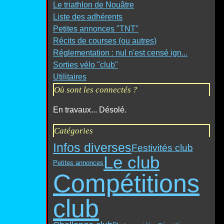
Le triathlon de Nouâtre
Liste des adhérents
Petites annonces "TNT"
Récits de courses (ou autres)
Réglementation : nul n'est censé ign...
Sorties vélo "club"
Utilitaires
Où sont les connectés ?
En travaux... Désolé.
Catégories
Infos diverses
Festivités club
Le club
Petites annonces
Compétitions
club