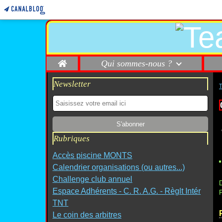
Home
Qui sommes-nous ?
Newsletter
Rubriques
Accès piscine MONTS
Calendrier organisations (ou autres...)
Challenge club annuel
D
Espace Adhérents - C. R. A.G. - Règlt Intér
P
TNT
Le coin des arbitres