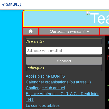
Home
Qui sommes-nous ?
Newsletter
Rubriques
Accès piscine MONTS
Calendrier organisations (ou autres...)
Challenge club annuel
Espace Adhérents - C. R. A.G. - Règlt Intér
D
TNT
P
Le coin des arbitres