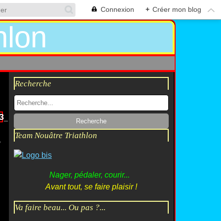
Connexion
+
Créer mon blog
Recherche
3_n[1]
Team Nouâtre Triathlon
Nager, pédaler, courir...
Avant tout, se faire plaisir !
Va faire beau... Ou pas ?...