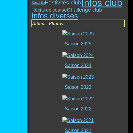
Infos club
Festivités club
Sécurité
Challenge club
Récits de course
Infos diverses
Albums Photos
Saison 2025
Saison 2024
Saison 2023
Saison 2022
Saison 2021