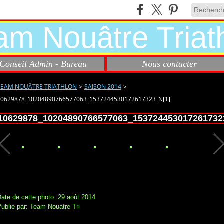
Conseil Admin - Bureau
Nous contacter
TEAM NOUÂTRE TRIATHLON
>
SAISON 2014
>
10629878_10204890766577063_1537244530172617323_N[1]
10629878_10204890766577063_153724453017261732
ate de cette photo: 29 août 2014
ublié par: Team Nouatre Tri