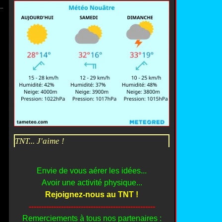
TNT... J'aime !
Envie de vous aérer les idées...
Avoir une activité physique...
Rejoignez-nous au TNT !
---------------------------------------------------
Remerciements à tous nos partenaires :