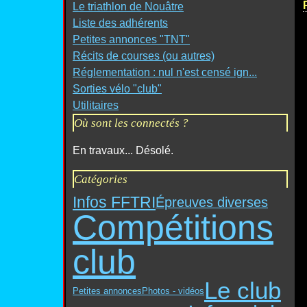
Le triathlon de Nouâtre
Liste des adhérents
Petites annonces "TNT"
Récits de courses (ou autres)
Réglementation : nul n'est censé ign...
Sorties vélo "club"
Utilitaires
Où sont les connectés ?
En travaux... Désolé.
Catégories
Infos FFTRI
Épreuves diverses
Compétitions
club
Le club
Petites annonces
Photos - vidéos